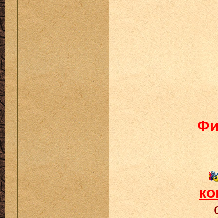
Фи
ко