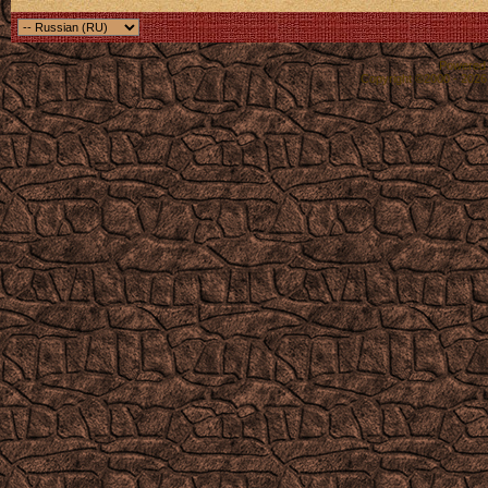
Powered b
Copyright ©2000 - 2026,