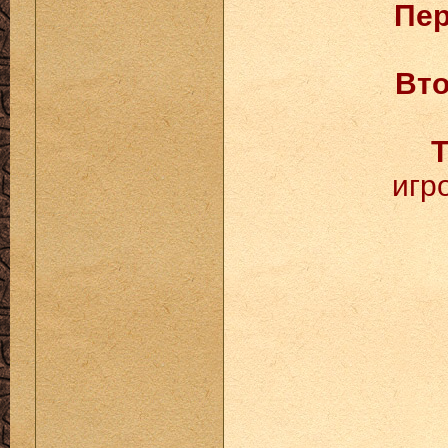
Пер
Вто
Т
игр