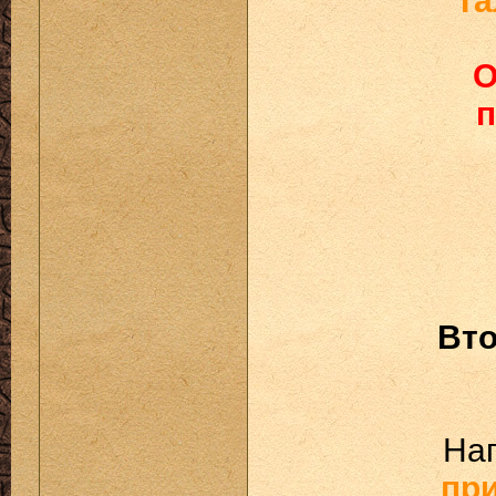
Та
О
п
Вто
На
пр