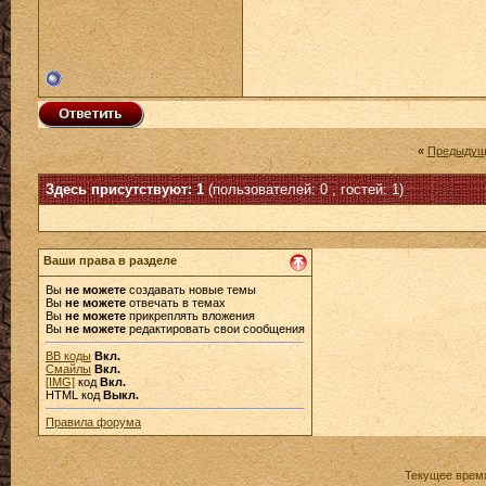
«
Предыдущ
Здесь присутствуют: 1
(пользователей: 0 , гостей: 1)
Ваши права в разделе
Вы
не можете
создавать новые темы
Вы
не можете
отвечать в темах
Вы
не можете
прикреплять вложения
Вы
не можете
редактировать свои сообщения
BB коды
Вкл.
Смайлы
Вкл.
[IMG]
код
Вкл.
HTML код
Выкл.
Правила форума
Текущее врем