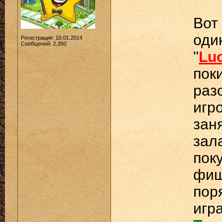
Вот
оди
Регистрация: 10.01.2014
Сообщений: 2,350
"
Luc
пок
раз
игр
зан
зал
пок
фиш
пор
игр