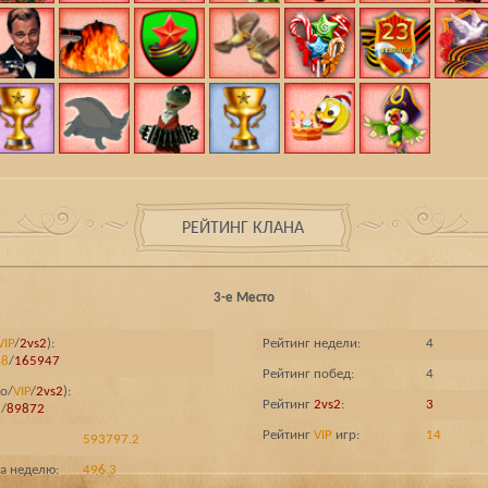
РЕЙТИНГ КЛАНА
3-е Место
VIP
/
2vs2
):
Рейтинг недели:
4
48
/
165947
Рейтинг побед:
4
о/
VIP
/
2vs2
):
Рейтинг
2vs2
:
3
7
/
89872
Рейтинг
VIP
игр:
14
593797.2
а неделю:
496.3