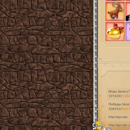
Игры (всего/
197439/
118
Победы (всег
106914/
605
Мастерство:
Мастерство з