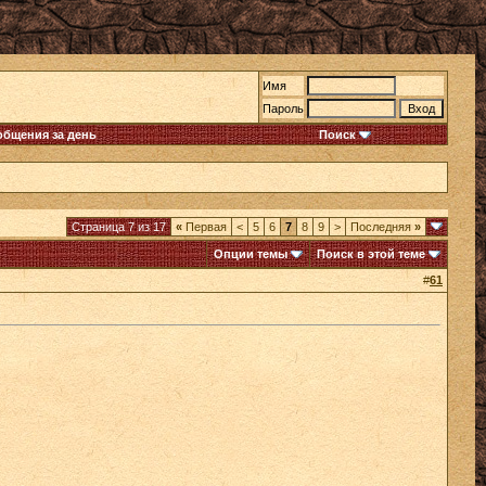
Имя
Пароль
общения за день
Поиск
Страница 7 из 17
«
Первая
<
5
6
7
8
9
>
Последняя
»
Опции темы
Поиск в этой теме
#
61