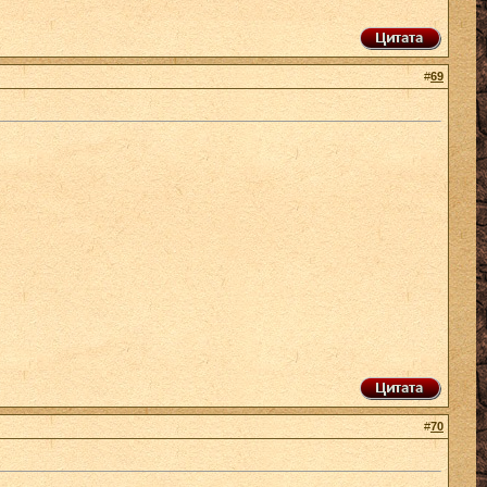
#
69
#
70