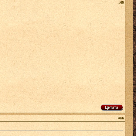
#
65
#
66