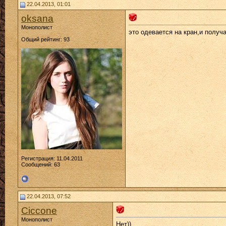
22.04.2013, 01:01
oksana
Монополист
это одевается на кран,и получ
Общий рейтинг: 93
Регистрация: 11.04.2011
Сообщений: 63
22.04.2013, 07:52
Ciccone
Монополист
Нет)) ,