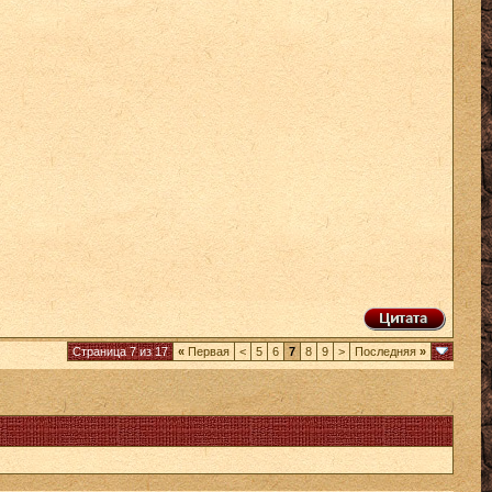
Страница 7 из 17
«
Первая
<
5
6
7
8
9
>
Последняя
»