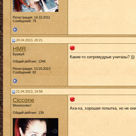
Регистрация: 14.10.2011
Сообщений: 79
20.04.2013, 20:21
HMR
Буржуй
Какие-то хитромудрые унитазы? )))
Общий рейтинг: 1346
Регистрация: 13.03.2013
Сообщений: 82
21.04.2013, 14:58
Ciccone
Монополист
Аха-ха, хорошая попытка, но не они
Общий рейтинг: 139