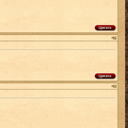
#
62
#
63