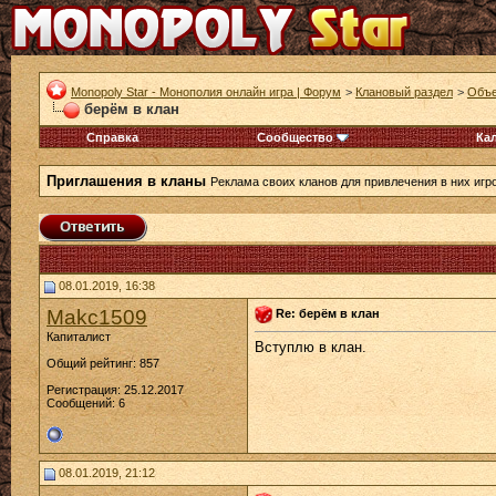
Monopoly Star - Монополия онлайн игра | Форум
>
Клановый раздел
>
Объе
берём в клан
Справка
Сообщество
Ка
Приглашения в кланы
Реклама своих кланов для привлечения в них игр
08.01.2019, 16:38
Makc1509
Re: берём в клан
Капиталист
Вступлю в клан.
Общий рейтинг: 857
Регистрация: 25.12.2017
Сообщений: 6
08.01.2019, 21:12