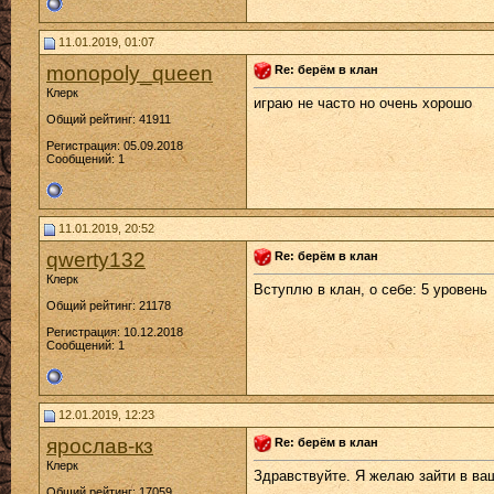
11.01.2019, 01:07
monopoly_queen
Re: берём в клан
Клерк
играю не часто но очень хорошо
Общий рейтинг: 41911
Регистрация: 05.09.2018
Сообщений: 1
11.01.2019, 20:52
qwerty132
Re: берём в клан
Клерк
Вступлю в клан, о себе: 5 уровень
Общий рейтинг: 21178
Регистрация: 10.12.2018
Сообщений: 1
12.01.2019, 12:23
ярослав-кз
Re: берём в клан
Клерк
Здравствуйте. Я желаю зайти в ваш
Общий рейтинг: 17059