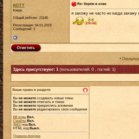
котт
Re: берём в клан
Клерк
я захожу не часто но кагда захажу
Общий рейтинг: 21185
Регистрация: 04.01.2019
Сообщений: 3
«
Предыдущ
Здесь присутствуют: 1
(пользователей: 0 , гостей: 1)
Ваши права в разделе
Вы
не можете
создавать новые темы
Вы
не можете
отвечать в темах
Вы
не можете
прикреплять вложения
Вы
не можете
редактировать свои сообщения
BB коды
Вкл.
Смайлы
Вкл.
[IMG]
код
Вкл.
HTML код
Выкл.
Правила форума