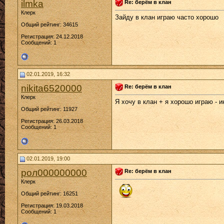
ilmka
Re: берём в клан
Клерк
Зайду в клан играю часто хорошо
Общий рейтинг: 34615
Регистрация: 24.12.2018
Сообщений: 1
02.01.2019, 16:32
nikita6520000
Re: берём в клан
Клерк
Я хочу в клан + я хорошо играю - 
Общий рейтинг: 11927
Регистрация: 26.03.2018
Сообщений: 1
02.01.2019, 19:00
рол000000000
Re: берём в клан
Клерк
Общий рейтинг: 16251
Регистрация: 19.03.2018
Сообщений: 1