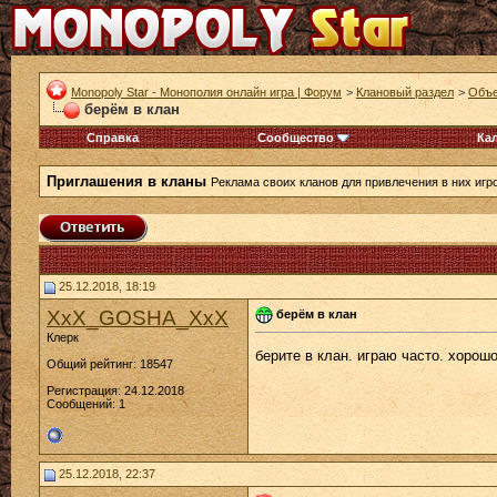
Monopoly Star - Монополия онлайн игра | Форум
>
Клановый раздел
>
Объе
берём в клан
Справка
Сообщество
Ка
Приглашения в кланы
Реклама своих кланов для привлечения в них игр
25.12.2018, 18:19
XxX_GOSHA_XxX
берём в клан
Клерк
берите в клан. играю часто. хорошо
Общий рейтинг: 18547
Регистрация: 24.12.2018
Сообщений: 1
25.12.2018, 22:37