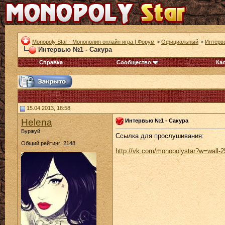
Monopoly Star - Монополия онлайн игра | Форум
>
Официальный
>
Интерв
Интервью №1 - Сакура
Справка
Сообщество
Ка
15.04.2013, 18:58
Helena
Интервью №1 - Сакура
Буржуй
Ссылка для прослушивания:
Общий рейтинг: 2148
http://vk.com/monopolystar?w=wall-