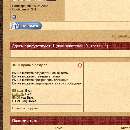
Регистрация: 06.06.2013
Сообщений: 381
«
Предыдущ
Здесь присутствуют: 1
(пользователей: 0 , гостей: 1)
Ваши права в разделе
Вы
не можете
создавать новые темы
Вы
не можете
отвечать в темах
Вы
не можете
прикреплять вложения
Вы
не можете
редактировать свои сообщения
BB коды
Вкл.
Смайлы
Вкл.
[IMG]
код
Вкл.
HTML код
Выкл.
Правила форума
Похожие темы
Тема
Авто