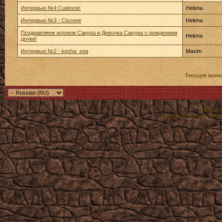
Интервью №4 Cudesnic
Helena
Интервью №3 - Ciccone
Helena
Поздравляем игроков Сакура и Девочка Сакуры с рождением
Helena
дочки!
Интервью №2 - kesha_sea
Maxim
Текущее врем
Powered b
Copyright ©2000 - 2026,