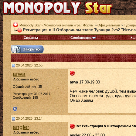
Monopoly Star - Монополия онлайн игра | Форум
>
Официальный
>
Турнир
Регистрация в II Отборочном этапе Турнира 2vs2 "Икс-па
Справка
Сообщество
Ка
20.04.2026, 22:55
arwa
Избранник небес
arwa 17:00-19:00
__________________
Общий рейтинг: 35
Чем ниже человек душой, тем выше
Регистрация: 31.07.2017
Он носом тянется туда, куда душо
Сообщений: 195
Омар Хайям
20.04.2026, 23:14
angler
Re: Регистрация в II Отборочном эт
Избранник небес
angler 22.00 - 23.00