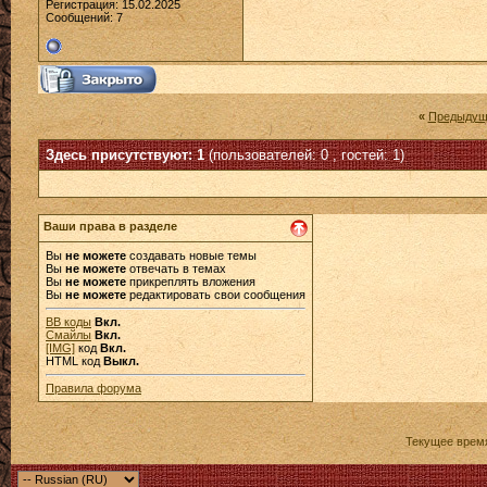
Регистрация: 15.02.2025
Сообщений: 7
«
Предыдущ
Здесь присутствуют: 1
(пользователей: 0 , гостей: 1)
Ваши права в разделе
Вы
не можете
создавать новые темы
Вы
не можете
отвечать в темах
Вы
не можете
прикреплять вложения
Вы
не можете
редактировать свои сообщения
BB коды
Вкл.
Смайлы
Вкл.
[IMG]
код
Вкл.
HTML код
Выкл.
Правила форума
Текущее врем