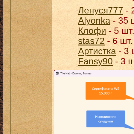
Ленуся777
- 
Alyonka
- 35 
Клофи
- 5 шт
stas72
- 6 шт.
Артистка
- 3 
Fansy90
- 3 ш