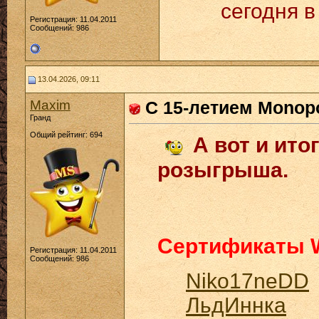
сегодня в
Регистрация: 11.04.2011
Сообщений: 986
13.04.2026, 09:11
Maxim
С 15-летием Monopo
Гранд
Общий рейтинг: 694
А вот и ито
розыгрыша.
Сертификаты W
Регистрация: 11.04.2011
Сообщений: 986
Niko17neDD
ЛьдИннка