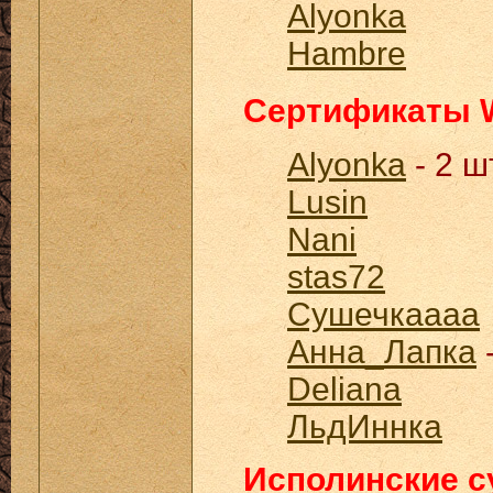
Alyonka
Hambre
Сертификаты W
Alyonka
- 2 ш
Lusin
Nani
stas72
Сушечкаааа
Анна_Лапка
-
Deliana
ЛьдИннка
Исполинские с