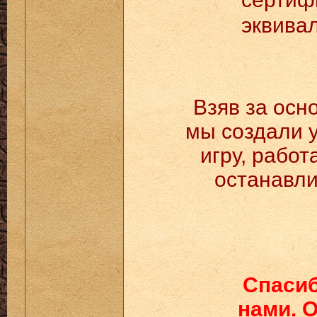
эквивал
Взяв за осн
мы создали у
игру, рабо
останавли
Спасиб
нами. 