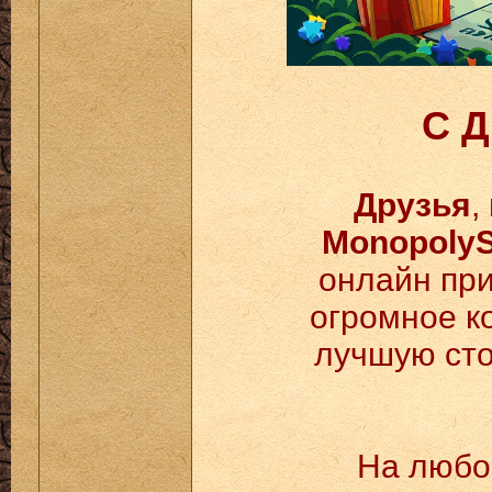
С 
Друзья
,
Monopoly
онлайн пр
огромное к
лучшую сто
На люб