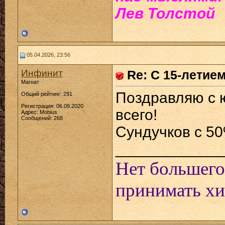
Лев Толстой
05.04.2026, 23:56
Инфинит
Re: С 15-летие
Магнат
Поздравляю с 
Общий рейтинг: 291
Регистрация: 06.09.2020
всего!
Адрес: Mobius
Сообщений: 268
Сундучков с 50
____________
Нет большего
принимать хи