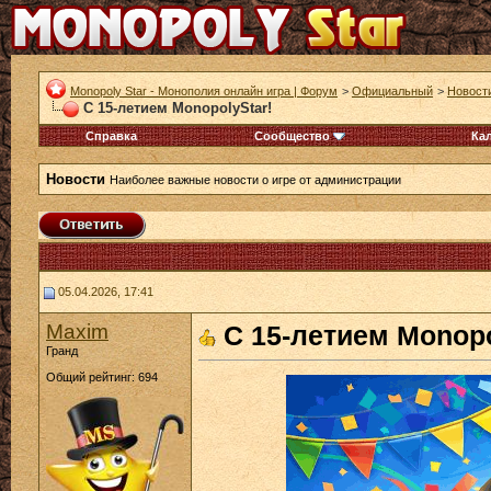
Monopoly Star - Монополия онлайн игра | Форум
>
Официальный
>
Новост
С 15-летием MonopolyStar!
Справка
Сообщество
Ка
Новости
Наиболее важные новости о игре от администрации
05.04.2026, 17:41
Maxim
С 15-летием Monopo
Гранд
Общий рейтинг: 694