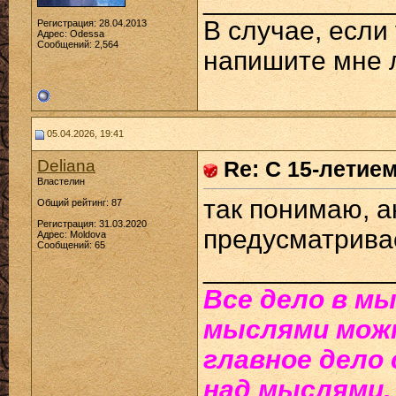
____________
В случае, если
Регистрация: 28.04.2013
Адрес: Odessa
Сообщений: 2,564
напишите мне 
05.04.2026, 19:41
Deliana
Re: С 15-летие
Властелин
так понимаю, а
Общий рейтинг: 87
Регистрация: 31.03.2020
предусматрива
Адрес: Moldova
Сообщений: 65
____________
Все дело в мы
мыслями можн
главное дело
над мыслями.