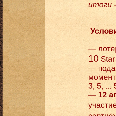
итоги -
Услови
— лоте
10
Star
— под
момент
3, 5, ...
—
12 а
участи
сертиф