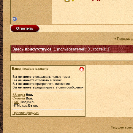
«
Предыдущ
Здесь присутствуют: 1
(пользователей: 0 , гостей: 1)
Ваши права в разделе
Вы
не можете
создавать новые темы
Вы
не можете
отвечать в темах
Вы
не можете
прикреплять вложения
Вы
не можете
редактировать свои сообщения
BB коды
Вкл.
Смайлы
Вкл.
[IMG]
код
Вкл.
HTML код
Выкл.
Правила форума
Текущее врем