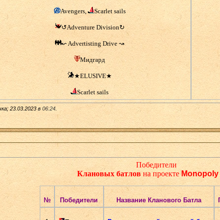
Avengers,
Scarlet sails
↺Adventure Division↻
↜ Advertisting Drive ↝
Мидгард
★ELUSIVE★
Scarlet sails
а; 23.03.2023 в
06:24
.
Победители
Клановых батлов
на проекте
Monopoly 
№
Победители
Название Кланового Батла