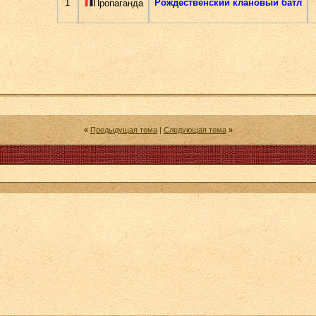
1
Рождественский клановый батл
Пропаганда
«
Предыдущая тема
|
Следующая тема
»