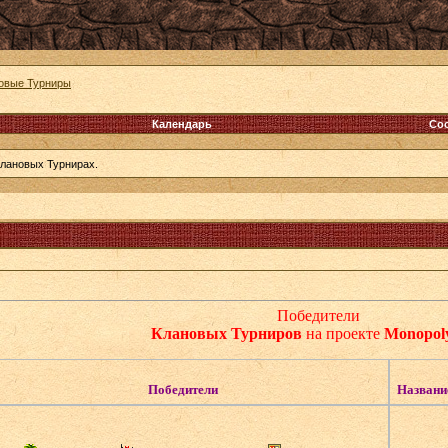
овые Турниры
Календарь
Со
лановых Турнирах.
Победители
Клановых Турниров
на проекте
Monopoly
Победители
Названи