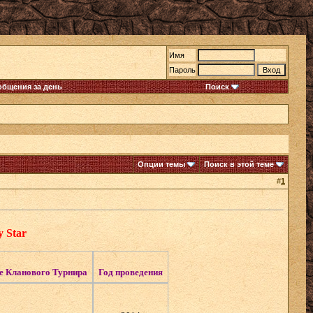
Имя
Пароль
общения за день
Поиск
Опции темы
Поиск в этой теме
#
1
 Star
е Кланового Турнира
Год проведения