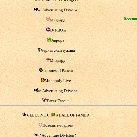
↜ Advertisting Drive ↝
Весенн
Мидгард
DyRdOm
Аврора
Чёрная Жемчужина
Мидгард
Tributes of Panem
Monopoly Live
↜ Advertisting Drive ↝
Тихая Гавань
★ELUSIVE★,
✰HALL OF FAME✰
Повелители удачи
↺Adventure Division↻