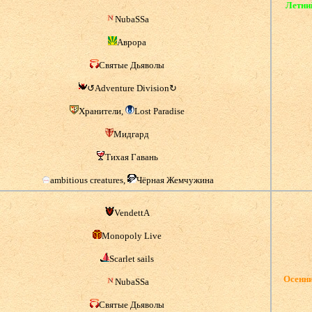
Летни
NubaSSa
Аврора
Святые Дьяволы
↺Adventure Division↻
Хранители,
Lost Paradise
Мидгард
Тихая Гавань
ambitious creatures,
Чёрная Жемчужина
VendettA
Monopoly Live
Scarlet sails
Осенни
NubaSSa
Святые Дьяволы