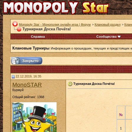
Monopoly Star - Монополия онлайн игра | Форум
>
Клановый раздел
>
Клан
Турнирная Доска Почёта!
Справка
Сообщество
Клановые Турниры
Информация о прошедших, текущих и предстоящих к
22.12.2019, 16:35
MonoSTAR
Турнирная Доска Почёта!
Буржуй
Общий рейтинг: 1368
№
1