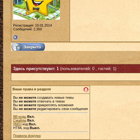
Регистрация: 10.01.2014
Сообщений: 2,350
Здесь присутствуют: 1
(пользователей: 0 , гостей: 1)
Ваши права в разделе
Вы
не можете
создавать новые темы
Вы
не можете
отвечать в темах
Вы
не можете
прикреплять вложения
Вы
не можете
редактировать свои сообщения
BB коды
Вкл.
Смайлы
Вкл.
[IMG]
код
Вкл.
HTML код
Выкл.
Правила форума