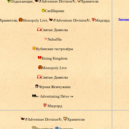
Отдыхающие,
↺Adventure Division↻,
Хранители
СвеШарики
Зимни
Хранители,
Monopoly Live,
↺Adventure Division↻,
Мидгард
Святые Дьяволы
NubaSSa
Кубинские гастролёры
Rising Kingdom
Monopoly Live
Святые Дьяволы
Чёрная Жемчужина
↜ Advertisting Drive ↝
Мидгард
↺Adventure Division↻,
Хранители
Хранители,
Avengers