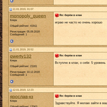
11.01.2019, 01:07
monopoly_queen
Re: берём в клан
Клерк
играю не часто но очень хорошо
Общий рейтинг: 41911
Регистрация: 05.09.2018
Сообщений: 1
11.01.2019, 20:52
qwerty132
Re: берём в клан
Клерк
Вступлю в клан, о себе: 5 уровень
Общий рейтинг: 21181
Регистрация: 10.12.2018
Сообщений: 1
12.01.2019, 12:23
ярослав-кз
Re: берём в клан
Клерк
Здравствуйте. Я желаю зайти в ваш
Общий рейтинг: 17063