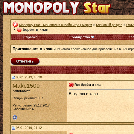
Monopoly Star - Монополия онлайн игра | Форум
>
Клановый раздел
>
Объе
берём в клан
Справка
Сообщество
Ка
Приглашения в кланы
Реклама своих кланов для привлечения в них игр
08.01.2019, 16:38
Makc1509
Re: берём в клан
Капиталист
Вступлю в клан.
Общий рейтинг: 857
Регистрация: 25.12.2017
Сообщений: 6
08.01.2019, 21:12