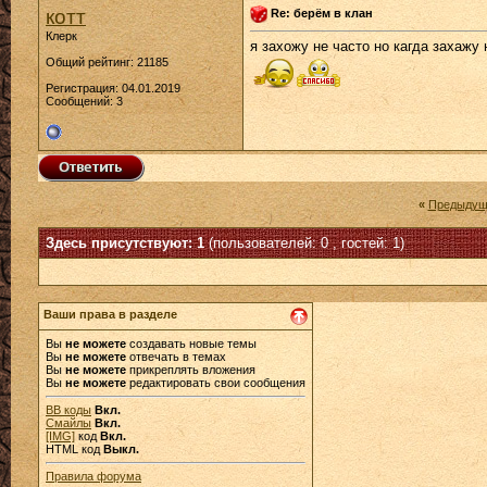
котт
Re: берём в клан
Клерк
я захожу не часто но кагда захажу
Общий рейтинг: 21185
Регистрация: 04.01.2019
Сообщений: 3
«
Предыдущ
Здесь присутствуют: 1
(пользователей: 0 , гостей: 1)
Ваши права в разделе
Вы
не можете
создавать новые темы
Вы
не можете
отвечать в темах
Вы
не можете
прикреплять вложения
Вы
не можете
редактировать свои сообщения
BB коды
Вкл.
Смайлы
Вкл.
[IMG]
код
Вкл.
HTML код
Выкл.
Правила форума