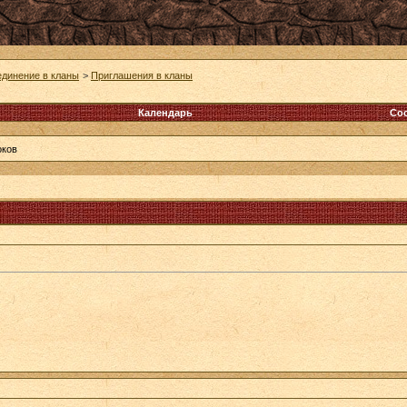
динение в кланы
>
Приглашения в кланы
Календарь
Со
оков