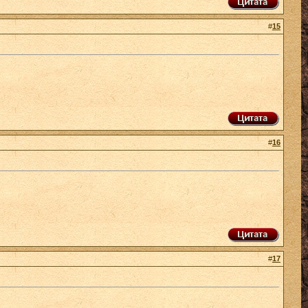
#
15
#
16
#
17