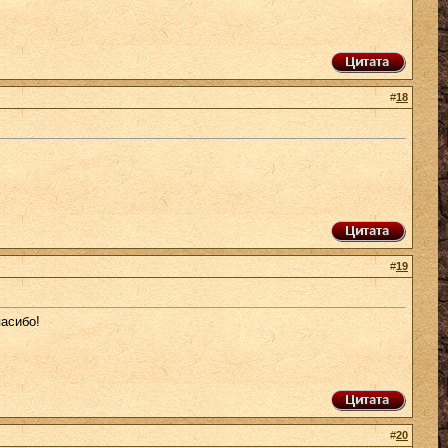
#
18
#
19
асибо!
#
20