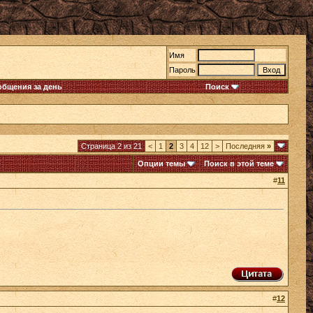
Имя
Пароль
общения за день
Поиск
Страница 2 из 21
<
1
2
3
4
12
>
Последняя
»
Опции темы
Поиск в этой теме
#
11
#
12