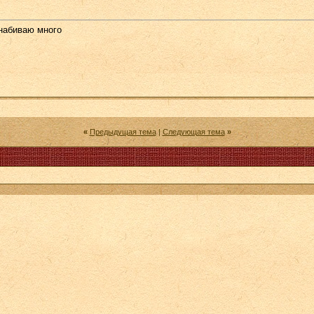
 набиваю много
«
Предыдущая тема
|
Следующая тема
»