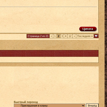
Страница 2 из 21
<
1
2
3
4
12
>
Последняя
»
Быстрый переход