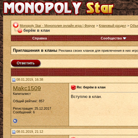
Monopoly Star - Монополия онлайн игра | Форум
>
Клановый раздел
>
Объе
берём в клан
Справка
Сообщество
Приглашения в кланы
Реклама своих кланов для привлечения в них игр
08.01.2019, 16:38
Makc1509
Re: берём в клан
Капиталист
Вступлю в клан.
Общий рейтинг: 857
Регистрация: 25.12.2017
Сообщений: 6
08.01.2019, 21:12