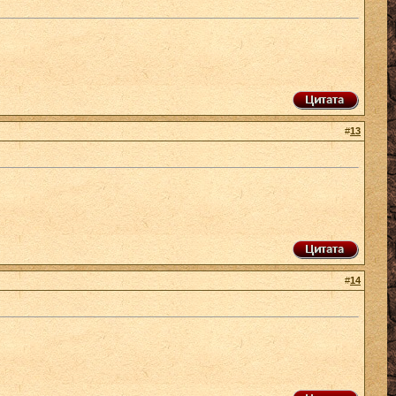
#
13
#
14