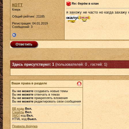
котт
Re: берём в клан
Клерк
я захожу не часто но кагда захажу
Общий рейтинг: 21185
Регистрация: 04.01.2019
Сообщений: 3
Здесь присутствуют: 1
(пользователей: 0 , гостей: 1)
Ваши права в разделе
Вы
не можете
создавать новые темы
Вы
не можете
отвечать в темах
Вы
не можете
прикреплять вложения
Вы
не можете
редактировать свои сообщения
BB коды
Вкл.
Смайлы
Вкл.
[IMG]
код
Вкл.
HTML код
Выкл.
Правила форума