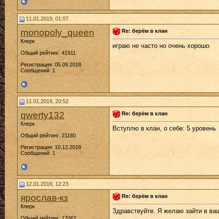
11.01.2019, 01:07
monopoly_queen
Re: берём в клан
Клерк
играю не часто но очень хорошо
Общий рейтинг: 41911
Регистрация: 05.09.2018
Сообщений: 1
11.01.2019, 20:52
qwerty132
Re: берём в клан
Клерк
Вступлю в клан, о себе: 5 уровень
Общий рейтинг: 21180
Регистрация: 10.12.2018
Сообщений: 1
12.01.2019, 12:23
ярослав-кз
Re: берём в клан
Клерк
Здравствуйте. Я желаю зайти в ваш
Общий рейтинг: 17062