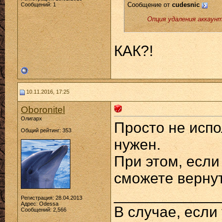
Сообщение от
cudesnic
Сообщений: 1
Опция удаления аккаун
КАК?!
10.11.2016, 17:25
Oboronitel
Олигарх
Просто не испо
Общий рейтинг: 353
нужен.
При этом, если
сможете верну
____________
Регистрация: 28.04.2013
Адрес: Odessa
В случае, если
Сообщений: 2,566