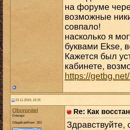
на форуме чере
возможные ники
совпало!
насколько я мог
буквами Ekse, 
Кажется был ус
кабинете, возмо
https://getbg.ne
23.11.2019, 15:35
Oboronitel
Re: Как восста
Олигарх
Здравствуйте, 
Общий рейтинг: 353