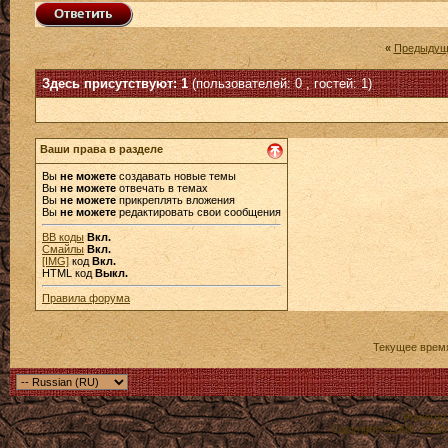
«
Предыдущ
Здесь присутствуют: 1
(пользователей: 0 , гостей: 1)
Ваши права в разделе
Вы
не можете
создавать новые темы
Вы
не можете
отвечать в темах
Вы
не можете
прикреплять вложения
Вы
не можете
редактировать свои сообщения
BB коды
Вкл.
Смайлы
Вкл.
[IMG]
код
Вкл.
HTML код
Выкл.
Правила форума
Текущее врем
Powered b
Copyright ©2000 - 2026,