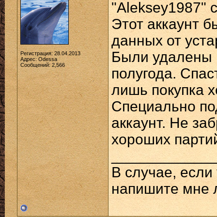
"Aleksey1987" 
Этот аккаунт б
данных от уст
Были удалены в
Регистрация: 28.04.2013
Адрес: Odessa
Сообщений: 2,566
полугода. Спас
лишь покупка х
Специально под
аккаунт. Не за
хороших партий
____________
В случае, если
напишите мне 