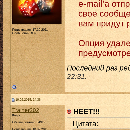
e-mail’а отп
свое сообще
вам придут 
Регистрация: 17.10.2011
Сообщений: 807
Опция удале
предусмотре
Последний раз ре
22:31
.
19.02.2015, 14:38
Trainer202
НЕЕТ!!!
Клерк
Цитата:
Общий рейтинг: 34919
Регистрация: 18.02.2015