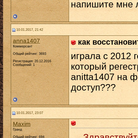
напишите мне 
10.01.2017, 21:42
anna1407
как восстанови
Коммерсант
играла с 2012 
Общий рейтинг: 3693
Регистрация: 20.12.2016
который регест
Сообщений: 1
anitta1407 на ф
доступ???
10.01.2017, 23:07
Maxim
Гранд
Здравствуйт
Общий рейтинг: 694