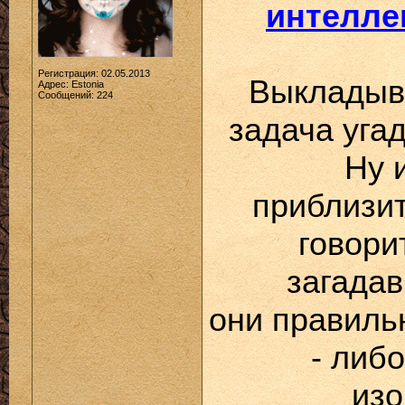
интелле
Регистрация: 02.05.2013
Выкладыв
Адрес: Estonia
Сообщений: 224
задача уга
Ну 
приблизит
говори
загадав
они правиль
- либо
изо