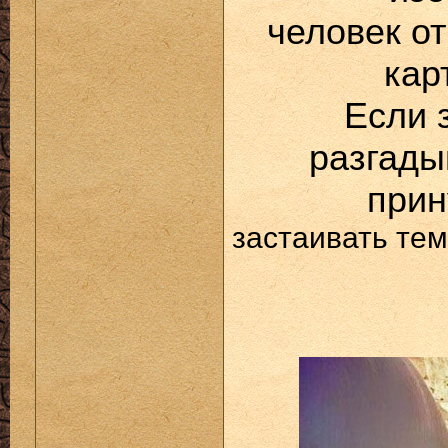
человек о
кар
Если 
разгады
прин
застаивать те