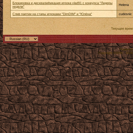
Блокировка и дисквалификация игрока vlad91 с конкурса "Лидеры
Helena
недели"
Слив партии на стары игроками "DimDIM" и "Юлёна"
cudesnic
Текущее врем
Powered b
Copyright ©2000 - 2026,