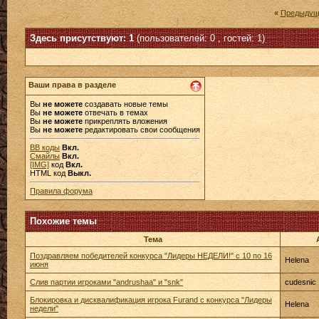
«
Предыдущ
Здесь присутствуют: 1
(пользователей: 0 , гостей: 1)
Ваши права в разделе
Вы
не можете
создавать новые темы
Вы
не можете
отвечать в темах
Вы
не можете
прикреплять вложения
Вы
не можете
редактировать свои сообщения
BB коды
Вкл.
Смайлы
Вкл.
[IMG]
код
Вкл.
HTML код
Выкл.
Правила форума
Похожие темы
Тема
Поздравляем победителей конкурса "Лидеры НЕДЕЛИ!" с 10 по 16
Helena
июня
Слив партии игроками "andrushaa" и "snk"
cudesnic
Блокировка и дисквалификация игрока Furand с конкурса "Лидеры
Helena
недели"