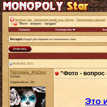
Monopoly Star - Монополия онлайн игра | Форум
>
Околоигровое общение
"Фото - вопрос - загадка"
Справка
Сообщество
Ка
Беседка
Раздел для общения на отвлеченные темы
04.04.2013, 20:21
Tigrovaja_RoOoz
"Фото - вопрос 
Олигарх
Общий рейтинг: 363
Это 