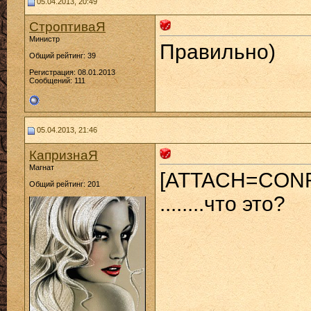
05.04.2013, 20:49
СтроптиваЯ
Министр
Правильно)
Общий рейтинг: 39
Регистрация: 08.01.2013
Сообщений: 111
05.04.2013, 21:46
КапризнаЯ
Магнат
[ATTACH=CONF
Общий рейтинг: 201
........что это?