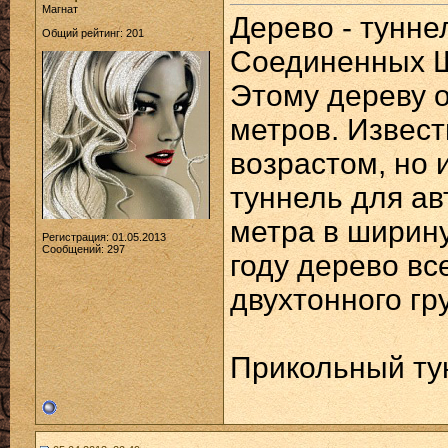
Магнат
Дерево - тунн
Общий рейтинг: 201
Соединенных Ш
Этому дереву о
метров. Извест
возрастом, но 
туннель для ав
метра в ширину
Регистрация: 01.05.2013
Сообщений: 297
году дерево вс
двухтонного гру
Прикольный тун