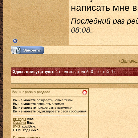
написать мне в
Последний раз ре
08:08
.
«
Предыдущ
Здесь присутствуют: 1
(пользователей: 0 , гостей: 1)
Ваши права в разделе
Вы
не можете
создавать новые темы
Вы
не можете
отвечать в темах
Вы
не можете
прикреплять вложения
Вы
не можете
редактировать свои сообщения
BB коды
Вкл.
Смайлы
Вкл.
[IMG]
код
Вкл.
HTML код
Выкл.
Правила форума