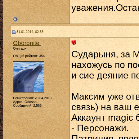
уважения.Остаю
31.01.2014, 02:53
Oboronitel
Олигарх
Сударыня, за М
Общий рейтинг: 354
нахожусь по по
и сие деяние п
Максим уже от
Регистрация: 28.04.2013
Адрес: Odessa
связь) на ваш 
Сообщений: 2,566
Аккаунт magic 
- Персонажи.
Патриция, явл