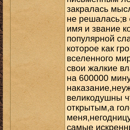
закралась мысл
не решалась;в
имя и звание к
популярной сл
которое как гр
вселенного мир
свои жалкие вл
на 600000 мин
наказание,неуж
великодушны ч
открытым,а гол
меня,негодницу
самые искренн