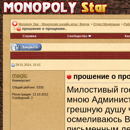
Monopoly Star - Монополия онлайн игра | Форум
>
Отдел Модерации
>
Раб
прошение о прощении..
Справка
Сообщество
Ка
29.01.2014, 15:01
magic
прошение о про
Коммерсант
Милостивый го
Общий рейтинг: 5330
Регистрация: 13.10.2012
мною Админист
Сообщений: 2
грешную душу ч
осмеливаюсь В
письменным ле