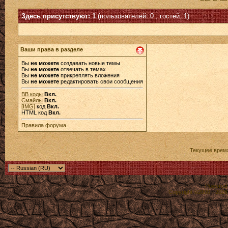
Здесь присутствуют: 1
(пользователей: 0 , гостей: 1)
Ваши права в разделе
Вы
не можете
создавать новые темы
Вы
не можете
отвечать в темах
Вы
не можете
прикреплять вложения
Вы
не можете
редактировать свои сообщения
BB коды
Вкл.
Смайлы
Вкл.
[IMG]
код
Вкл.
HTML код
Вкл.
Правила форума
Текущее врем
Powered b
Copyright ©2000 - 2026,