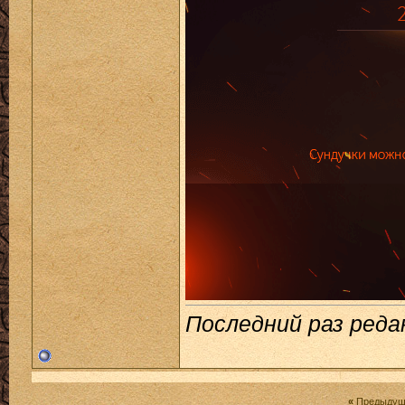
Последний раз реда
«
Предыдущ