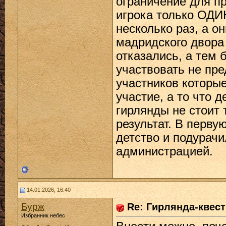
ограничение для п
игрока только ОДИН
несколько раз, а о
мадридского двора 
отказались, а тем 
участвовать не пре
участников которые
участие, а то что 
гирлянды не стоит 
результат. В перву
детство и подурачи
администрацией.
14.01.2026, 16:40
Бурж
Re: Гирлянда-квест 
Избранник небес