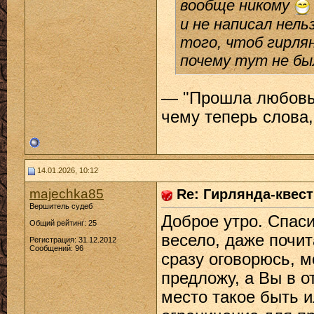
вообще никому
и не написал нель
того, чтоб гирлян
почему тут не бы
— "Прошла любовь,
чему теперь слова,
14.01.2026, 10:12
majechka85
Re: Гирлянда-квест 
Вершитель судеб
Доброе утро. Спас
Общий рейтинг: 25
весело, даже почи
Регистрация: 31.12.2012
Сообщений: 96
сразу оговорюсь, мо
предложу, а Вы в 
место такое быть и