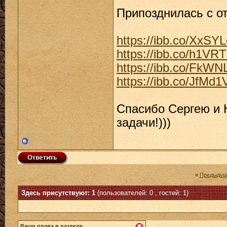
Припозднилась с о
https://ibb.co/XxSY
https://ibb.co/h1V
https://ibb.co/FkW
https://ibb.co/JfMd
Спасибо Сергею и 
задачи!)))
«
Предыдущ
Здесь присутствуют: 1
(пользователей: 0 , гостей: 1)
Ваши права в разделе