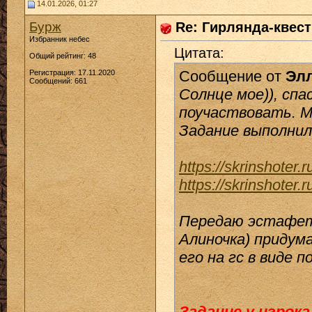
14.01.2026, 01:27
Бурж
Re: Гирлянда-квест 
Избранник небес
Цитата:
Общий рейтинг: 48
Сообщение от
Эл
Регистрация: 17.11.2020
Сообщений: 661
Солнце мое)), сп
поучаствовать. М
Задание выполнил
https://skrinshote
https://skrinshoter
Передаю эстафет
Алиночка) придум
его на гс в виде п
Задание у игрок