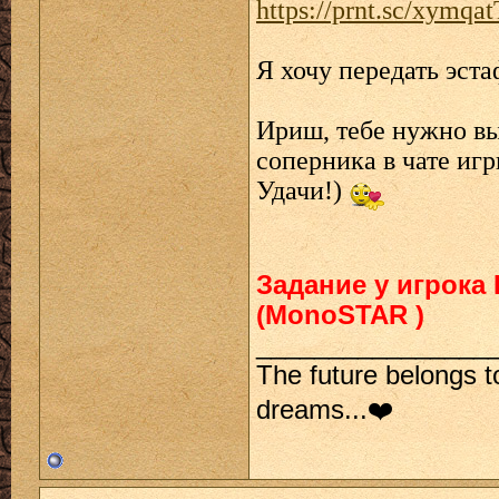
https://prnt.sc/xymq
Я хочу передать эст
Ириш, тебе нужно вы
соперника в чате игр
Удачи!)
Задание у игрока 
(MonoSTAR )
________________
The future belongs t
dreams...❤️