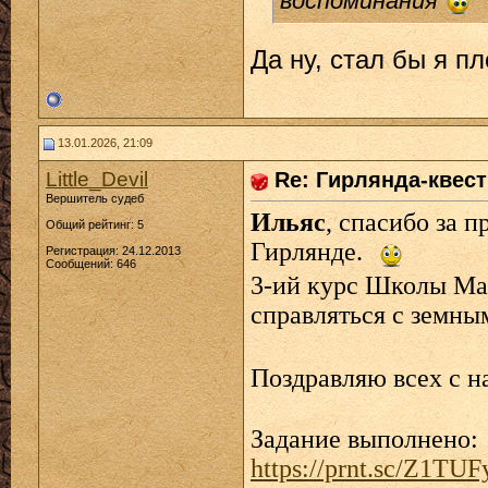
воспоминания
Да ну, стал бы я п
13.01.2026, 21:09
Little_Devil
Re: Гирлянда-квест 
Вершитель судеб
Ильяс
, спасибо за 
Общий рейтинг: 5
Гирлянде.
Регистрация: 24.12.2013
Сообщений: 646
3-ий курс Школы Маг
справляться с земны
Поздравляю всех с 
Задание выполнено:
https://prnt.sc/Z1TU