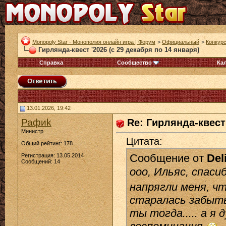
Monopoly Star - Монополия онлайн игра | Форум
>
Официальный
>
Конкур
Гирлянда-квест '2026 (с 29 декабря по 14 января)
Справка
Сообщество
Ка
13.01.2026, 19:42
Рафиk
Re: Гирлянда-квест 
Министр
Цитата:
Общий рейтинг: 178
Сообщение от
Del
Регистрация: 13.05.2014
Сообщений: 14
ооо, Ильяс, спаси
напрягли меня, чт
старалась забыть
ты тогда..... а я