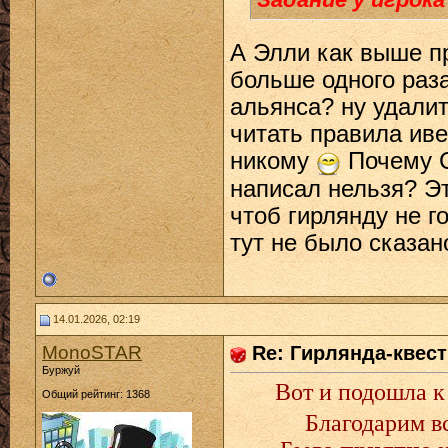
А Элли как выше п
больше одного раза
альянса? ну удали
читать правила ив
никому
Почему С
написал нельзя? Эт
чтоб гирлянду не г
тут не было сказан
14.01.2026, 02:19
MonoSTAR
Re: Гирлянда-квест 
Буржуй
Вот и подошла 
Общий рейтинг: 1368
Благодарим вс