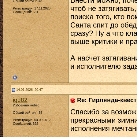
Внести можно, поче
Общий рейтинг: 48
чтоб не затягиват
Регистрация: 17.11.2020
Сообщений: 661
поиска того, кто по
Санта спит до обед
сразу? Ну а что кл
выше критики и пра
А насчет затягиван
и исполнителю зада
14.01.2026, 20:47
igd82
Re: Гирлянда-квест 
Избранник небес
Спасибо за возможн
Общий рейтинг: 38
прекрасными зимни
Регистрация: 04.09.2017
Сообщений: 322
исполнения мечтан