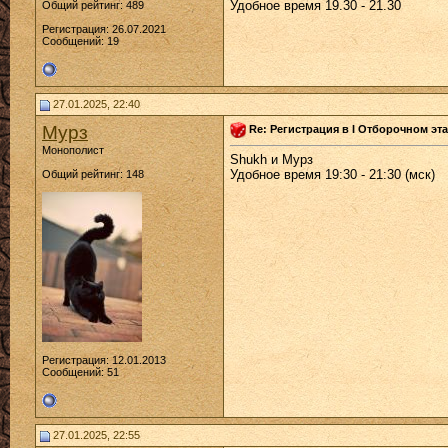
Удобное время 19.30 - 21.30
Общий рейтинг: 489
Регистрация: 26.07.2021
Сообщений: 19
27.01.2025, 22:40
Мурз
Re: Регистрация в I Отборочном этап
Монополист
Shukh и Мурз
Удобное время 19:30 - 21:30 (мск)
Общий рейтинг: 148
Регистрация: 12.01.2013
Сообщений: 51
27.01.2025, 22:55