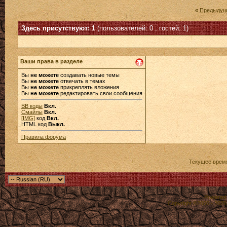
«
Предыдущ
Здесь присутствуют: 1
(пользователей: 0 , гостей: 1)
Ваши права в разделе
Вы
не можете
создавать новые темы
Вы
не можете
отвечать в темах
Вы
не можете
прикреплять вложения
Вы
не можете
редактировать свои сообщения
BB коды
Вкл.
Смайлы
Вкл.
[IMG]
код
Вкл.
HTML код
Выкл.
Правила форума
Текущее врем
Powered b
Copyright ©2000 - 2026,