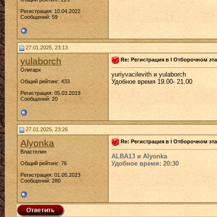
Регистрация: 10.04.2022
Сообщений: 59
27.01.2025, 23:13
yulaborch
Re: Регистрация в I Отборочном этап
Олигарх
yuriyvacilevith и yulaborch
Удобное время 19.00- 21.00
Общий рейтинг: 433
Регистрация: 05.03.2019
Сообщений: 20
27.01.2025, 23:26
Alyonka
Re: Регистрация в I Отборочном этап
Властелин
ALBA13 и Alyonka
Удобное время: 20:30
Общий рейтинг: 76
Регистрация: 01.05.2023
Сообщений: 280