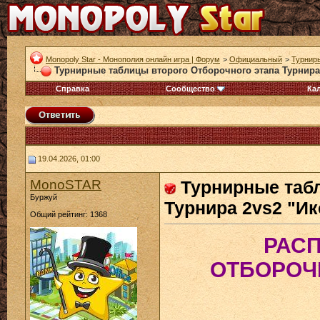
Monopoly Star - Монополия онлайн игра | Форум
>
Официальный
>
Турнир
Турнирные таблицы второго Отборочного этапа Турнира 
Справка
Сообщество
Ка
19.04.2026, 01:00
MonoSTAR
Турнирные таб
Буржуй
Турнира 2vs2 "Ик
Общий рейтинг: 1368
РАСП
ОТБОРОЧ