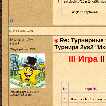
4
zakolochka728 и ErikaShnaide
5
angler и крутой432
24.04.2026, 01:01
MonoSTAR
Re: Турнирные 
Буржуй
Турнира 2vs2 "Ик
Общий рейтинг: 1368
III Игра
I
№
пара №1
Регистрация: 10.01.2014
Сообщений: 2,355
1
1Hummingbird1 и Надюл