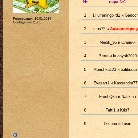
№
пара №1
1
1Hummingbird1 и Gadoc
Регистрация: 10.01.2014
Сообщений: 2,355
2
stas72 и
Администрац
3
Medik_95 и Оливия
4
Элли и kuanysh2020
5
Marichka123 и balibuda7
6
Evazart1 и Kassandra77
7
FreshQka и Natikina
8
Tafti1 и Kris7
9
Deliana и Lusin