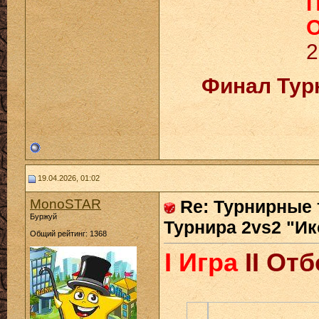
П
О
2
Финал Тур
19.04.2026, 01:02
MonoSTAR
Re: Турнирные 
Буржуй
Турнира 2vs2 "Ик
Общий рейтинг: 1368
I Игра
II От