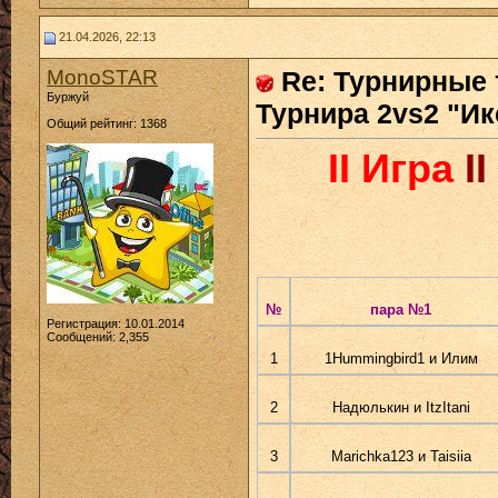
21.04.2026, 22:13
MonoSTAR
Re: Турнирные 
Буржуй
Турнира 2vs2 "Ик
Общий рейтинг: 1368
II Игра
II
№
пара №1
Регистрация: 10.01.2014
Сообщений: 2,355
1
1Hummingbird1 и Илим
2
Надюлькин и ItzItani
3
Marichka123 и Taisiia