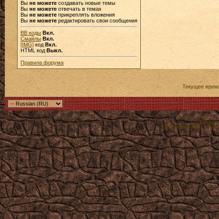
Вы
не можете
создавать новые темы
Вы
не можете
отвечать в темах
Вы
не можете
прикреплять вложения
Вы
не можете
редактировать свои сообщения
BB коды
Вкл.
Смайлы
Вкл.
[IMG]
код
Вкл.
HTML код
Выкл.
Правила форума
Текущее врем
Powered b
Copyright ©2000 - 2026,