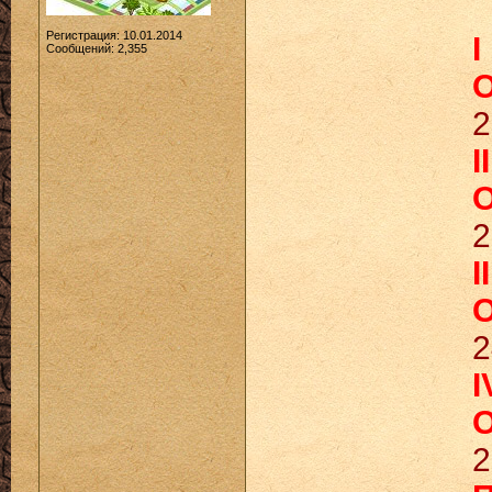
Регистрация: 10.01.2014
I
Сообщений: 2,355
О
2
I
О
2
I
О
2
I
О
2