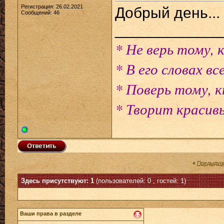
Регистрация: 26.02.2021
Добрый день...
Сообщений: 46
____________
* Не верь тому, 
* В его словах все
* Поверь тому, 
* Творит красивы
«
Предыдущ
Здесь присутствуют: 1
(пользователей: 0 , гостей: 1)
Ваши права в разделе