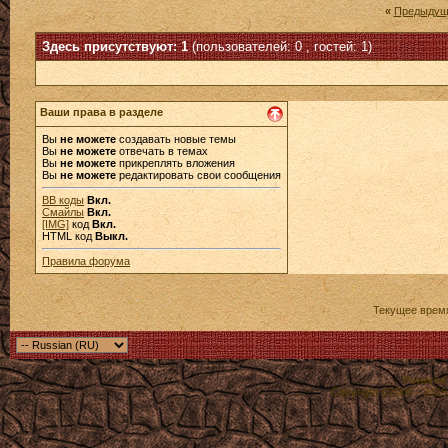
«
Предыдущ
Здесь присутствуют: 1
(пользователей: 0 , гостей: 1)
Ваши права в разделе
Вы
не можете
создавать новые темы
Вы
не можете
отвечать в темах
Вы
не можете
прикреплять вложения
Вы
не можете
редактировать свои сообщения
BB коды
Вкл.
Смайлы
Вкл.
[IMG]
код
Вкл.
HTML код
Выкл.
Правила форума
Текущее врем
Powered b
Copyright ©2000 - 2026,