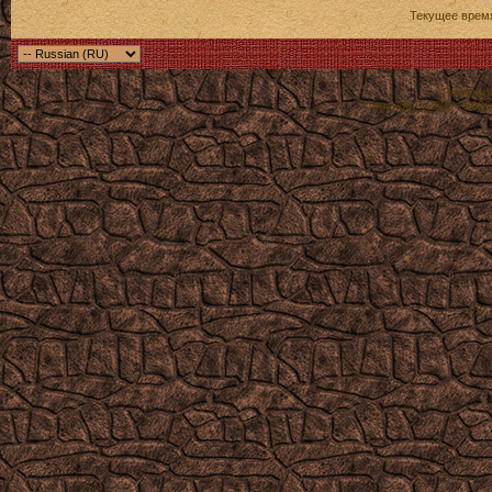
Текущее врем
Powered b
Copyright ©2000 - 2026,