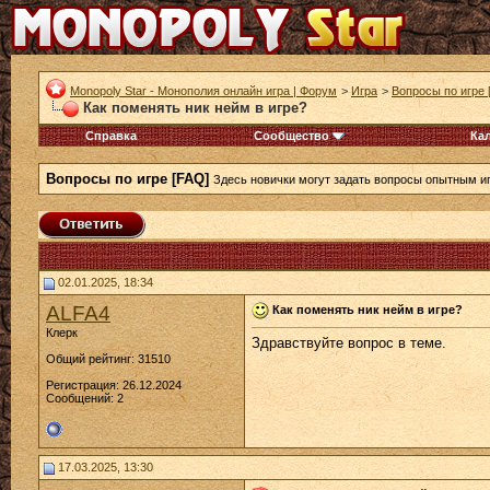
Monopoly Star - Монополия онлайн игра | Форум
>
Игра
>
Вопросы по игре 
Как поменять ник нейм в игре?
Справка
Сообщество
Ка
Вопросы по игре [FAQ]
Здесь новички могут задать вопросы опытным и
02.01.2025, 18:34
ALFA4
Как поменять ник нейм в игре?
Клерк
Здравствуйте вопрос в теме.
Общий рейтинг: 31510
Регистрация: 26.12.2024
Сообщений: 2
17.03.2025, 13:30