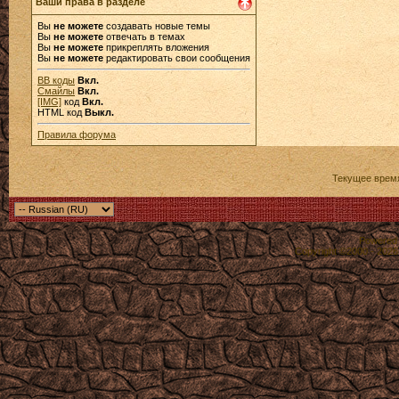
Ваши права в разделе
Вы
не можете
создавать новые темы
Вы
не можете
отвечать в темах
Вы
не можете
прикреплять вложения
Вы
не можете
редактировать свои сообщения
BB коды
Вкл.
Смайлы
Вкл.
[IMG]
код
Вкл.
HTML код
Выкл.
Правила форума
Текущее врем
Powered b
Copyright ©2000 - 2026,