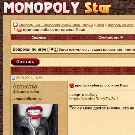
Monopoly Star - Монополия онлайн игра | Форум
>
Игра
>
Вопросы по игре 
пропала собака по кличке Псих
Справка
Сообщество
Вопросы по игре [FAQ]
Здесь новички могут задать вопросы опытным и
26.09.2024, 16:36
Артистка
пропала собака по кличке Псих
Избранник небес
найдите собаку
https://skr.sh/sRubfsPw3kU
Общий рейтинг: 27
__________________
Если у меня другое мнение, это не 