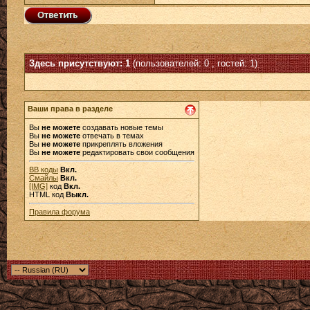
Здесь присутствуют: 1
(пользователей: 0 , гостей: 1)
Ваши права в разделе
Вы
не можете
создавать новые темы
Вы
не можете
отвечать в темах
Вы
не можете
прикреплять вложения
Вы
не можете
редактировать свои сообщения
BB коды
Вкл.
Смайлы
Вкл.
[IMG]
код
Вкл.
HTML код
Выкл.
Правила форума