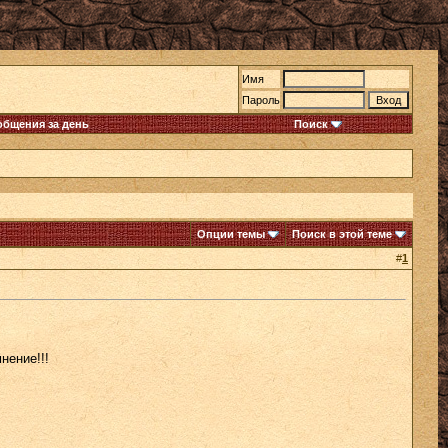
Имя
Пароль
общения за день
Поиск
Опции темы
Поиск в этой теме
#
1
нение!!!