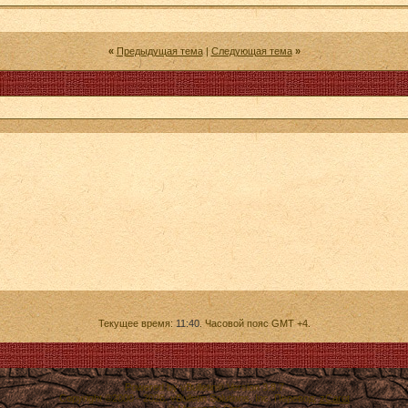
«
Предыдущая тема
|
Следующая тема
»
Текущее время:
11:40
. Часовой пояс GMT +4.
Powered by vBulletin® Version 3.8.7
Copyright ©2000 - 2026, vBulletin Solutions, Inc. Перевод:
zCarot