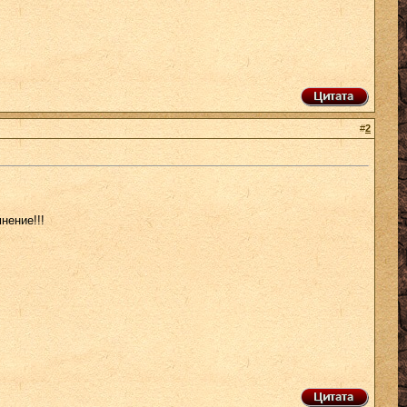
#
2
нение!!!