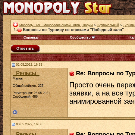
Monopoly Star - Монополия онлайн игра | Форум
>
Официальный
>
Турнир
Вопросы по Турниру со ставками "Победный залп"
Справка
Сообщество
Ка
02.05.2022, 16:33
_Рельсы_
Re: Вопросы по Ту
Магнат
Просто очень пере
Общий рейтинг: 227
заявки, а на все т
Регистрация: 26.05.2021
Сообщений: 486
анимированной зая
03.05.2022, 16:06
_Рельсы_
Re: Вопросы по Ту