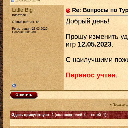
11.05.2023, 22:44
Little Big
Re: Вопросы по Ту
Властелин
Добрый день!
Общий рейтинг: 64
Регистрация: 26.03.2020
Сообщений: 280
Прошу изменить уд
игр
12.05.2023
.
С наилучшими пож
Перенос учтен
.
«
Предыдущ
Здесь присутствуют: 1
(пользователей: 0 , гостей: 1)