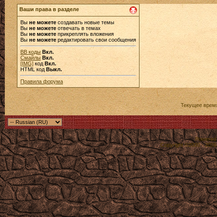
Ваши права в разделе
Вы
не можете
создавать новые темы
Вы
не можете
отвечать в темах
Вы
не можете
прикреплять вложения
Вы
не можете
редактировать свои сообщения
BB коды
Вкл.
Смайлы
Вкл.
[IMG]
код
Вкл.
HTML код
Выкл.
Правила форума
Текущее врем
Powered b
Copyright ©2000 - 2026,