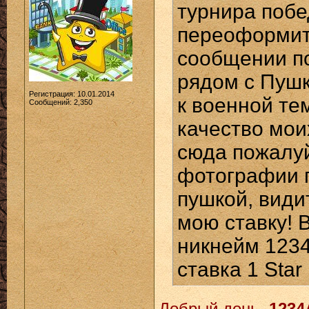
турнира побе
переоформить
сообщении п
рядом с Пушк
Регистрация: 10.01.2014
к военной те
Сообщений: 2,350
качество мои
сюда пожалуй
фотографии п
пушкой, види
мою ставку! 
никнейм 1234A
ставка 1 Star