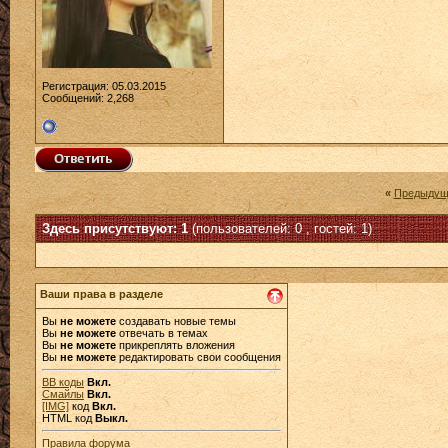
Регистрация: 05.03.2015
Сообщений: 2,268
«
Предыдущ
Здесь присутствуют: 1
(пользователей: 0 , гостей: 1)
Ваши права в разделе
Вы
не можете
создавать новые темы
Вы
не можете
отвечать в темах
Вы
не можете
прикреплять вложения
Вы
не можете
редактировать свои сообщения
BB коды
Вкл.
Смайлы
Вкл.
[IMG]
код
Вкл.
HTML код
Выкл.
Правила форума