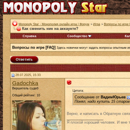
Monopoly Star - Монополия онлайн игра | Форум
>
Игра
>
Вопросы по игре 
Как сменить ник на аккаунте?
Справка
Сообщество
Ка
Вопросы по игре [FAQ]
Здесь новички могут задать вопросы опытным и
28.07.2025, 15:33
Gadochka
Вершитель судеб
Цитата:
Общий рейтинг: 10
Сообщение от
ВадимЮрьев
Понял, надо купить 15 старов
Верно, и написать в Обратную связ
__________________
Я плохой хороший человек. И мне т