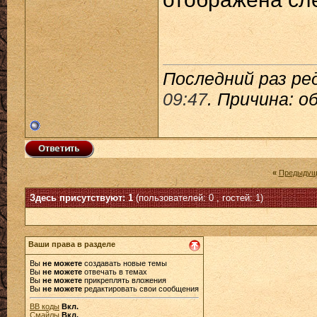
Последний раз ред
09:47
. Причина: 
«
Предыдущ
Здесь присутствуют: 1
(пользователей: 0 , гостей: 1)
Ваши права в разделе
Вы
не можете
создавать новые темы
Вы
не можете
отвечать в темах
Вы
не можете
прикреплять вложения
Вы
не можете
редактировать свои сообщения
BB коды
Вкл.
Смайлы
Вкл.