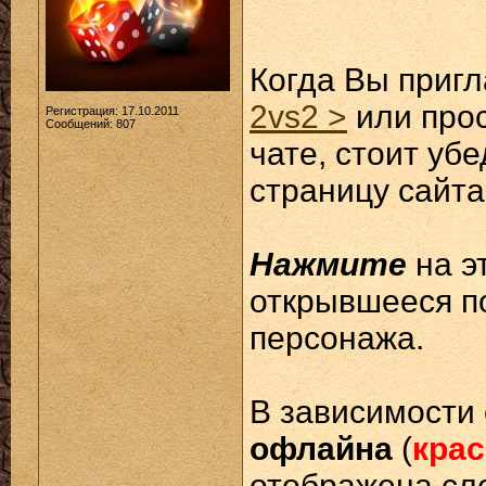
Когда Вы пригл
2vs2 >
или прос
Регистрация: 17.10.2011
Сообщений: 807
чате, стоит уб
страницу сайта
Нажмите
на э
открывшееся 
персонажа.
В зависимости
офлайна
(
кра
отображена с