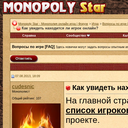
Monopoly Star - Монополия онлайн игра | Форум
>
Игра
>
Вопросы по игре 
Как увидеть находится ли игрок онлайн?
Справка
Сообщество
Ка
Вопросы по игре [FAQ]
Здесь новички могут задать вопросы опытным и
07.08.2013, 18:09
cudesnic
Как увидеть на
Монополист
На главной стр
Общий рейтинг: 107
список игроко
проекте.