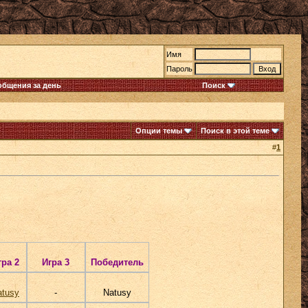
Имя
Пароль
общения за день
Поиск
Опции темы
Поиск в этой теме
#
1
гра 2
Игра 3
Победитель
atusy
-
Natusy