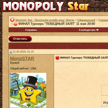
Monopoly Star - Монополия онлайн игра | Форум
>
Официальный
>
Турнир
ФИНАЛ Турнира "ПОБЕДНЫЙ ЗАЛП" 11 мая 20:00
Справка
Сообщество
11.05.2026, 01:15
MonoSTAR
ФИНАЛ Турнира "ПОБЕДНЫЙ ЗАЛП" 
Буржуй
Общий рейтинг: 1368
Иг