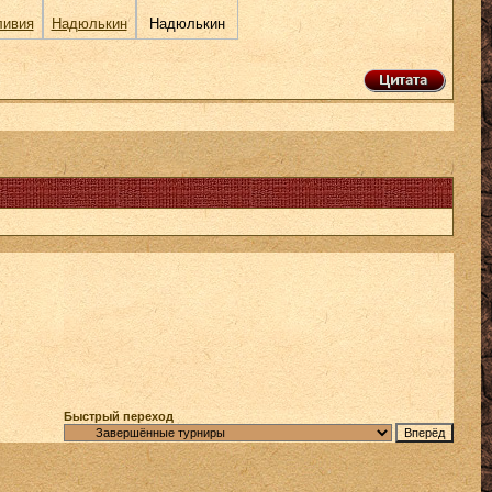
ивия
Надюлькин
Надюлькин
Быстрый переход