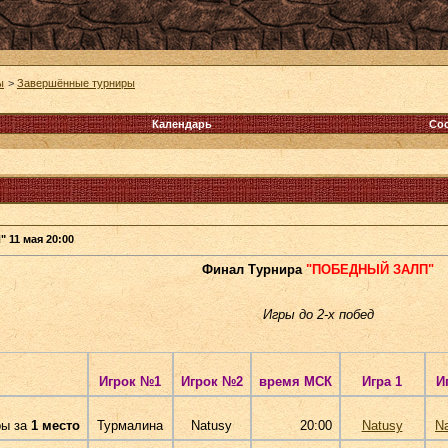
ы
>
Завершённые турниры
Календарь
Со
11 мая 20:00
Финал Турнира
"ПОБЕДНЫЙ ЗАЛП"
Игры до 2-х побед
Игрок №1
Игрок №2
время МСК
Игра 1
И
ры за
1 место
Турмалина
Natusy
20:00
Natusy
N