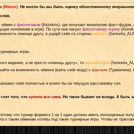
а (
Maxim
).
Не могли бы вы дать оценку единственному вчерашнем
слив.
т обмен с
фиолетовым
(Astrokris), где получает монополию фаст-фудов,
ущее положение в игре). По сути она пасует
фиолетовому
игроку
(Astrok
можность помощи другу, в ущерб себе со стороны
желтого
(Seniorita_ALI
турнирных играх.
ого видения, а не просто «помощь другу», то
желтый игрок
(Seniorita_A
выйти на возможность обмена (взять себе моду) с
красным
(Турмалина). 
акапывал себя полностью и влиял бы на текущую расстановку сил.
 счет того, что
купила все сама
. Но такое бывает не всегда. А быть
потому что турнир формата 1 на 1 один должен иметь полноценные полу
ла к таким обменам хотябы под такие турнирные игры. Чтобы их трактов