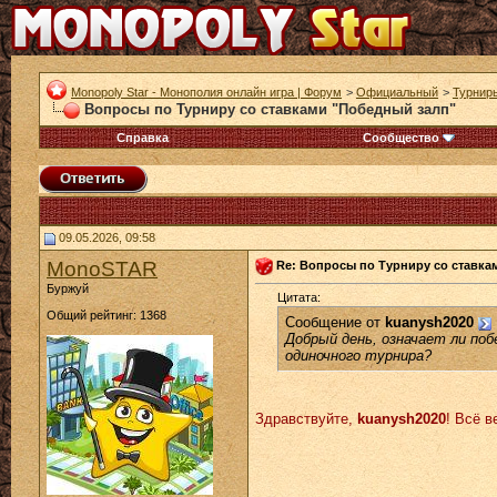
Monopoly Star - Монополия онлайн игра | Форум
>
Официальный
>
Турнир
Вопросы по Турниру со ставками "Победный залп"
Справка
Сообщество
09.05.2026, 09:58
MonoSTAR
Re: Вопросы по Турниру со ставка
Буржуй
Цитата:
Общий рейтинг: 1368
Сообщение от
kuanysh2020
Добрый день, означает ли поб
одиночного турнира?
Здравствуйте,
kuanysh2020
! Всё 