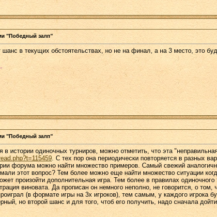
ми "Победный залп"
т шанс в текущих обстоятельствах, но не на финал, а на 3 место, это бу
.
ми "Победный залп"
я в истории одиночных турниров, можно отметить, что эта "неправильна
hread.php?t=115459
. С тех пор она периодически повторяется в разных ва
ории форума можно найти множество примеров. Самый свежий аналогичны
дымали этот вопрос? Тем более можно еще найти множество ситуации ког
жет произойти дополнительная игра. Тем более в правилах одиночного т
трация виновата. Да прописан он немного неполно, не говорится, о том, ч
проиграл (в формате игры на 3х игроков), тем самым, у каждого игрока 
рный, но второй шанс и для того, чтоб его получить, надо сначала дойти