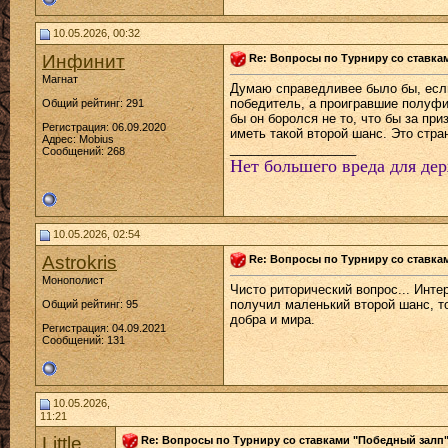
10.05.2026, 00:32
Инфинит
Re: Вопросы по Турниру со ставка
Магнат
Думаю справедливее было бы, если
победитель, а проигравшие полуфи
Общий рейтинг: 291
бы он боролся не то, что бы за пр
Регистрация: 06.09.2020
иметь такой второй шанс. Это стра
Адрес: Mobius
__________________
Сообщений: 268
Нет большего вреда для дер
10.05.2026, 02:54
Astrokris
Re: Вопросы по Турниру со ставка
Монополист
Чисто риторический вопрос... Инт
получил маленький второй шанс, т
Общий рейтинг: 95
добра и мира.
Регистрация: 04.09.2021
Сообщений: 131
10.05.2026,
11:21
Little
Re: Вопросы по Турниру со ставками "Победный залп