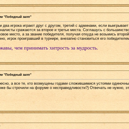
ми "Победный залп"
 два игрока играют друг с другом, третий с админами, если выигрывает
налисты сражаются за второе и третье места. Соглашусь с большинство
изовое место, а за звание победителя, получая откуда не возьмись втор
нно, игрок проигравший в турнире, внезапно становиться его победителе
жавы, чем принимать хитрость за мудрость.
ми "Победный залп"
ересно, а все те, кто возмущены годами сложившимися устоями одиночны
оже бы строчили на форуме о несправедливости?) Отвечать не нужно, э
"