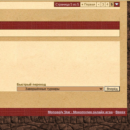
Страница 5 из 5
«
Первая
<
3
4
5
Быстрый переход
Monopoly Star - Монополия онлайн игра
-
Вверх