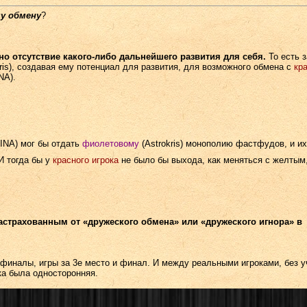
у обмену
?
но отсутствие какого-либо дальнейшего развития для себя.
То есть 
ris), создавая ему потенциал для развития, для возможного обмена с
кр
NA).
LINA) мог бы отдать
фиолетовому
(Astrokris) монополию фастфудов, и их
И тогда бы у
красного игрока
не было бы выхода, как меняться с желтым
 застрахованным от «дружеского обмена» или «дружеского игнора» в
финалы, игры за 3е место и финал. И между реальными игроками, без у
ка была односторонняя.