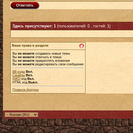
Здесь присутствуют: 1
(пользователей: 0 , гостей: 1)
Ваши права в разделе
Вы
не можете
создавать новые темы
Вы
не можете
отвечать в темах
Вы
не можете
прикреплять вложения
Вы
не можете
редактировать свои сообщения
BB коды
Вкл.
Смайлы
Вкл.
[IMG]
код
Вкл.
HTML код
Выкл.
Правила форума