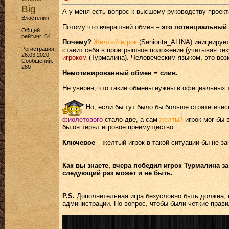
Big
А у меня есть вопрос к высшему руководству проект
Властелин
Потому что вчерашний обмен –
это потенциальный 
Общий
рейтинг: 64
Почему?
Желтый игрок
(Seniorita_ALINA) инициируе
Регистрация:
ставит себя в проигрышное положение (учитывая тек
26.03.2020
игроком
(Турмалина). Человеческим языком, это воз
Сообщений:
280
Немотивированный обмен = слив.
Не уверен, что такие обмены нужны в официальных 
Но, если бы тут было бы больше стратегическ
фиолетового
стало две, а сам
желтый
игрок мог бы 
бы он терял игровое преимущество.
Ключевое
– желтый игрок в такой ситуации бы не з
Как вы знаете, вчера победил игрок Турмалина за
следующий раз может и не быть.
P.S.
Дополнительная игра безусловно быть должна, 
администрации. Но вопрос, чтобы были четкие прави