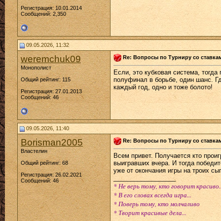
Регистрация: 10.01.2014
Сообщений: 2,350
09.05.2026, 11:32
weremchuk09
Re: Вопросы по Турниру со ставка
Монополист
Если, это кубковая система, тогда 
полуфинал в борьбе, один шанс. Гд
Общий рейтинг: 115
каждый год, одно и тоже болото!
Регистрация: 27.01.2013
Сообщений: 46
09.05.2026, 11:40
Borisman2005
Re: Вопросы по Турниру со ставка
Властелин
Всем привет. Получается кто проиг
выигравших вчера. И тогда победит
Общий рейтинг: 68
уже от окончания игры на троих с
Регистрация: 26.02.2021
__________________
Сообщений: 46
* Не верь тому, кто говорит красиво..
* В его словах всегда игра...
* Поверь тому, кто молчаливо
* Творит красивые дела...