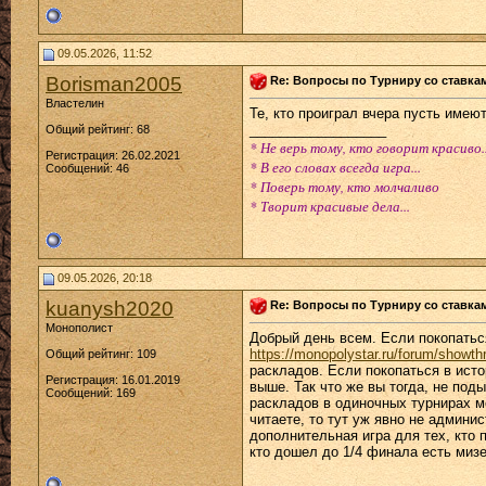
09.05.2026, 11:52
Borisman2005
Re: Вопросы по Турниру со ставка
Властелин
Те, кто проиграл вчера пусть имею
__________________
Общий рейтинг: 68
* Не верь тому, кто говорит красиво..
Регистрация: 26.02.2021
* В его словах всегда игра...
Сообщений: 46
* Поверь тому, кто молчаливо
* Творит красивые дела...
09.05.2026, 20:18
kuanysh2020
Re: Вопросы по Турниру со ставка
Монополист
Добрый день всем. Если покопатьс
https://monopolystar.ru/forum/showt
Общий рейтинг: 109
раскладов. Если покопаться в ист
Регистрация: 16.01.2019
выше. Так что же вы тогда, не по
Сообщений: 169
раскладов в одиночных турнирах мо
читаете, то тут уж явно не админис
дополнительная игра для тех, кто 
кто дошел до 1/4 финала есть мизе