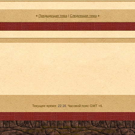
«
Предыдущая тема
|
Следующая тема
»
Текущее время:
22:16
. Часовой пояс GMT +4.
Powered by vBulletin® Version 3.8.7
Copyright ©2000 - 2026, vBulletin Solutions, Inc. Перевод:
zCarot
© Monopoly Star