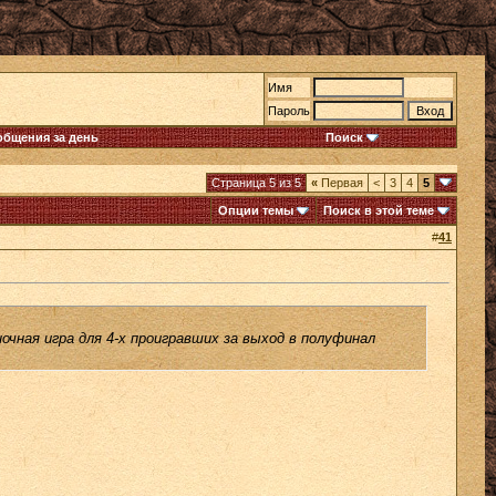
Имя
Пароль
общения за день
Поиск
Страница 5 из 5
«
Первая
<
3
4
5
Опции темы
Поиск в этой теме
#
41
чная игра для 4-х проигравших за выход в полуфинал