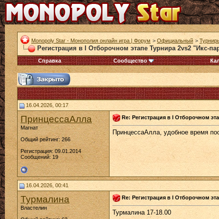
Monopoly Star - Монополия онлайн игра | Форум
>
Официальный
>
Турнир
Регистрация в I Отборочном этапе Турнира 2vs2 "Икс-пар
Справка
Сообщество
Ка
16.04.2026, 00:17
ПринцессаАлла
Re: Регистрация в I Отборочном эта
Магнат
ПринцессаАлла, удобное время пос
Общий рейтинг: 266
Регистрация: 09.01.2014
Сообщений: 19
16.04.2026, 00:41
Турмалина
Re: Регистрация в I Отборочном эта
Властелин
Турмалина 17-18.00