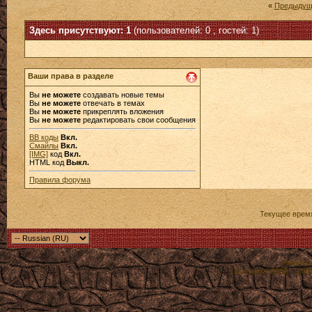
«
Предыдущ
Здесь присутствуют: 1
(пользователей: 0 , гостей: 1)
Ваши права в разделе
Вы
не можете
создавать новые темы
Вы
не можете
отвечать в темах
Вы
не можете
прикреплять вложения
Вы
не можете
редактировать свои сообщения
BB коды
Вкл.
Смайлы
Вкл.
[IMG]
код
Вкл.
HTML код
Выкл.
Правила форума
Текущее врем
Powered b
Copyright ©2000 - 2026,