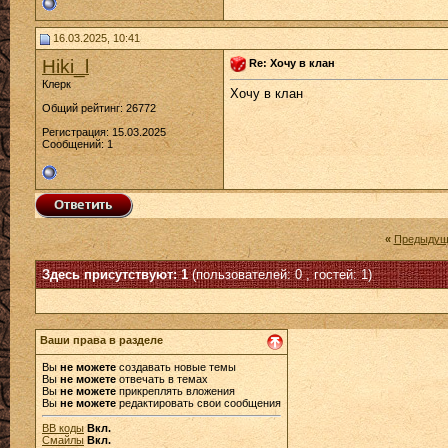
16.03.2025, 10:41
Hiki_l
Re: Хочу в клан
Клерк
Хочу в клан
Общий рейтинг: 26772
Регистрация: 15.03.2025
Сообщений: 1
«
Предыдущ
Здесь присутствуют: 1
(пользователей: 0 , гостей: 1)
Ваши права в разделе
Вы
не можете
создавать новые темы
Вы
не можете
отвечать в темах
Вы
не можете
прикреплять вложения
Вы
не можете
редактировать свои сообщения
BB коды
Вкл.
Смайлы
Вкл.