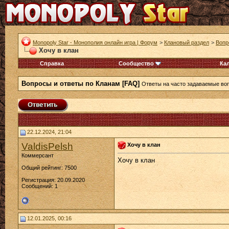
Monopoly Star - Монополия онлайн игра | Форум
>
Клановый раздел
>
Вопр
Хочу в клан
Справка
Сообщество
Ка
Вопросы и ответы по Кланам [FAQ]
Ответы на часто задаваемые воп
22.12.2024, 21:04
ValdisPelsh
Хочу в клан
Коммерсант
Хочу в клан
Общий рейтинг: 7500
Регистрация: 20.09.2020
Сообщений: 1
12.01.2025, 00:16