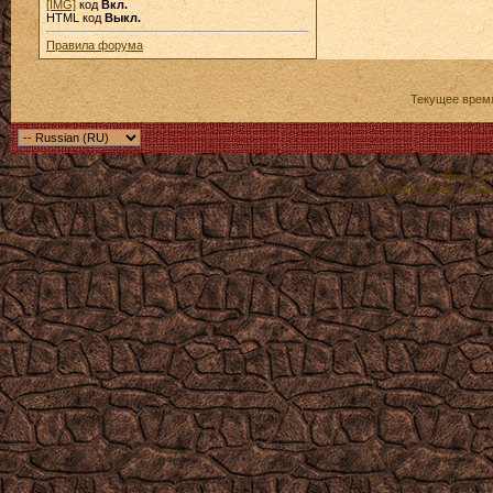
[IMG]
код
Вкл.
HTML код
Выкл.
Правила форума
Текущее врем
Powered b
Copyright ©2000 - 2026,