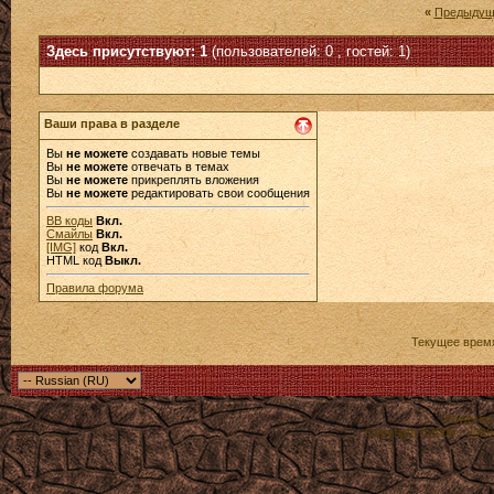
«
Предыдущ
Здесь присутствуют: 1
(пользователей: 0 , гостей: 1)
Ваши права в разделе
Вы
не можете
создавать новые темы
Вы
не можете
отвечать в темах
Вы
не можете
прикреплять вложения
Вы
не можете
редактировать свои сообщения
BB коды
Вкл.
Смайлы
Вкл.
[IMG]
код
Вкл.
HTML код
Выкл.
Правила форума
Текущее врем
Powered b
Copyright ©2000 - 2026,