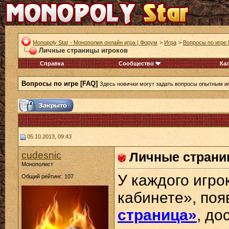
Monopoly Star - Монополия онлайн игра | Форум
>
Игра
>
Вопросы по игре 
Личные страницы игроков
Справка
Сообщество
Ка
Вопросы по игре [FAQ]
Здесь новички могут задать вопросы опытным и
05.10.2013, 09:43
cudesnic
Личные страни
Монополист
У каждого игр
Общий рейтинг: 107
кабинете», по
страница»
, до