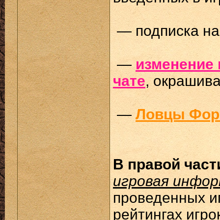
— подписка н
—
изменение 
чате
, окрашива
—
Ловцы Фор
В правой част
игровая инфо
проведенных иг
рейтингах игро