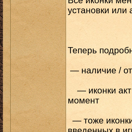
Все иконки мен
установки или 
Теперь подробн
— наличие / о
— иконки ак
момент
— тоже иконк
введенных в иг