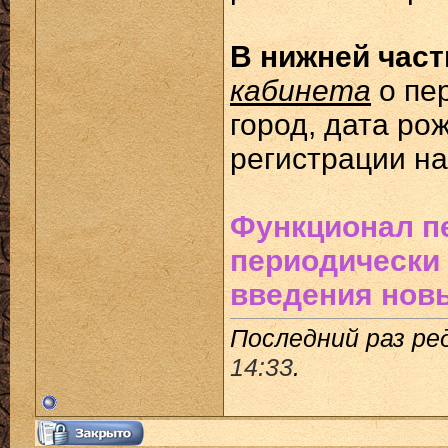
В нижней част
кабинета
о пе
город, дата ро
регистрации на
Функционал п
периодически 
введения новы
Последний раз ред
14:33
.