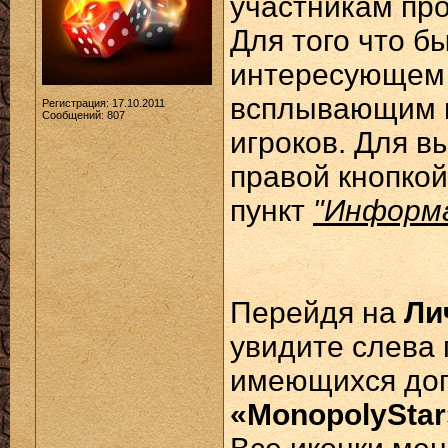
участникам про
Для того что 
интересующем 
всплывающим м
Регистрация: 17.10.2011
Сообщений: 807
игроков. Для в
правой кнопкой
пункт
"Информ
Перейдя на
Ли
увидите слева
имеющихся до
«MonopolyStar