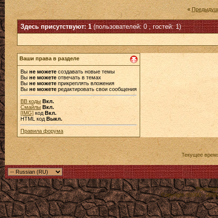
«
Предыдущ
Здесь присутствуют: 1
(пользователей: 0 , гостей: 1)
Ваши права в разделе
Вы
не можете
создавать новые темы
Вы
не можете
отвечать в темах
Вы
не можете
прикреплять вложения
Вы
не можете
редактировать свои сообщения
BB коды
Вкл.
Смайлы
Вкл.
[IMG]
код
Вкл.
HTML код
Выкл.
Правила форума
Текущее врем
Powered b
Copyright ©2000 - 2026,