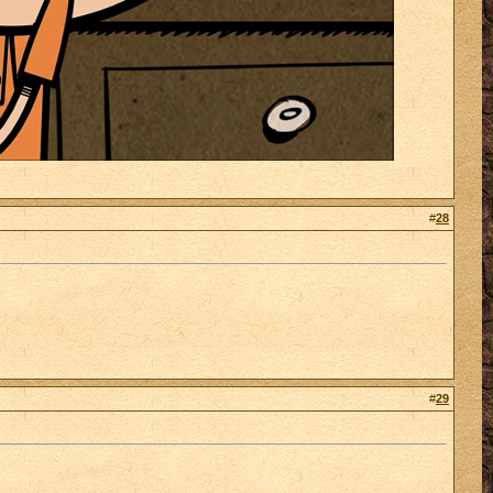
#
28
#
29