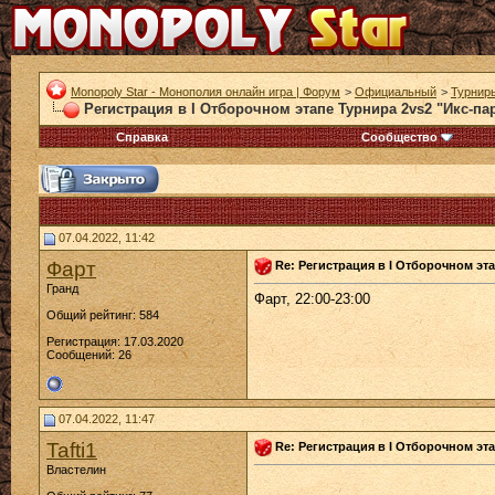
Monopoly Star - Монополия онлайн игра | Форум
>
Официальный
>
Турнир
Регистрация в I Отборочном этапе Турнира 2vs2 "Икс-пар
Справка
Сообщество
07.04.2022, 11:42
Фарт
Re: Регистрация в I Отборочном эта
Гранд
Фарт, 22:00-23:00
Общий рейтинг: 584
Регистрация: 17.03.2020
Сообщений: 26
07.04.2022, 11:47
Tafti1
Re: Регистрация в I Отборочном эта
Властелин