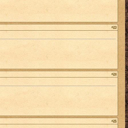
#
23
#
24
#
25