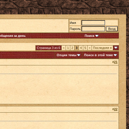
Имя
Пароль
общения за день
Поиск
Страница 3 из 6
<
1
2
3
4
5
>
Последняя
»
Опции темы
Поиск в этой теме
#
21
#
22