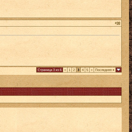
#
30
Страница 3 из 6
<
1
2
3
4
5
>
Последняя
»