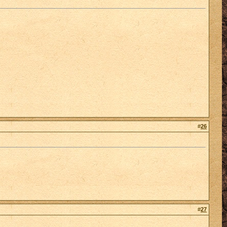
#
26
#
27