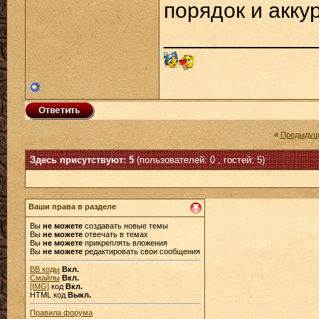
порядок и акку
____________
«
Предыдущ
Здесь присутствуют: 5
(пользователей: 0 , гостей: 5)
Ваши права в разделе
Вы
не можете
создавать новые темы
Вы
не можете
отвечать в темах
Вы
не можете
прикреплять вложения
Вы
не можете
редактировать свои сообщения
BB коды
Вкл.
Смайлы
Вкл.
[IMG]
код
Вкл.
HTML код
Выкл.
Правила форума