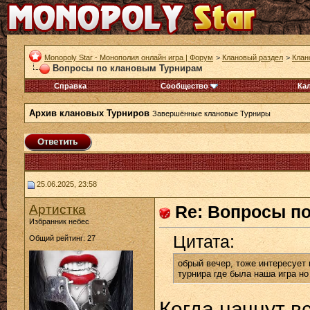
Monopoly Star - Монополия онлайн игра | Форум
>
Клановый раздел
>
Клан
Вопросы по клановым Турнирам
Справка
Сообщество
Ка
Архив клановых Турниров
Завершённые клановые Турниры
25.06.2025, 23:58
Артистка
Re: Вопросы п
Избранник небес
Цитата:
Общий рейтинг: 27
обрый вечер, тоже интересует
турнира где была наша игра но 
Когда начнут в