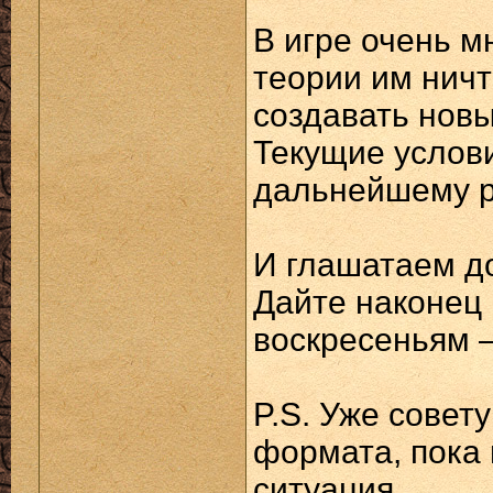
В игре очень мн
теории им нич
создавать новый
Текущие услови
дальнейшему р
И глашатаем д
Дайте наконец 
воскресеньям —
P.S. Уже совет
формата, пока 
ситуация.