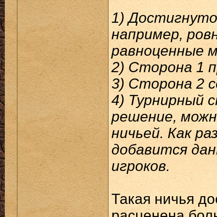
1) Достигнуто 
например, ровн
равноценные м
2) Сторона 1 
3) Сторона 2 с
4) Турнирный 
решение, мож
ничьей. Как р
добавится дан
игроков.
Такая ничья до
расценена бол