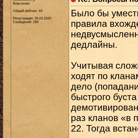
Властелин
Было бы уместн
Общий рейтинг: 64
Регистрация: 26.03.2020
правила вхожде
Сообщений: 280
недвусмысленн
дедлайны.
Учитывая слож
ходят по клана
дело (попадани
быстрого буста
демотивирован
раз кланов «в 
22. Тогда вста