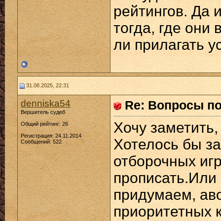
рейтингов. Да 
тогда, где они 
ли прилагать у
31.08.2025, 22:31
denniska54
Re: Вопросы п
Вершитель судеб
Хочу заметить,
Общий рейтинг: 26
Регистрация: 24.11.2014
Хотелось бы за
Сообщений: 522
отборочных игр
прописать.Или 
придумаем, аво
приоритетных 