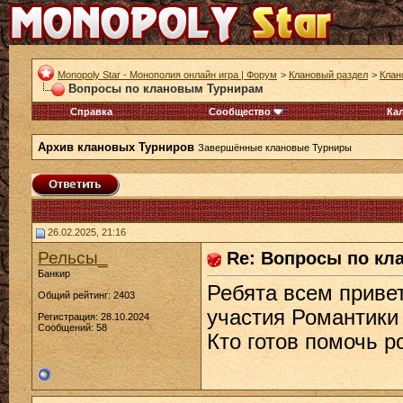
Monopoly Star - Монополия онлайн игра | Форум
>
Клановый раздел
>
Клан
Вопросы по клановым Турнирам
Справка
Сообщество
Ка
Архив клановых Турниров
Завершённые клановые Турниры
26.02.2025, 21:16
Рельсы_
Re: Вопросы по кл
Банкир
Ребята всем привет
Общий рейтинг: 2403
участия Романтики
Регистрация: 28.10.2024
Сообщений: 58
Кто готов помочь р