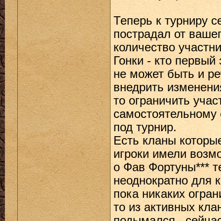
Теперь к турниру 
пострадал от ваше
количество участни
Гонки - кто первый
не может быть и ре
внедрить изменения
то ограничить учас
самостоятельному 
под турнир.
Есть кланы которы
игроки имели возмо
о Фав Фортуны*** т
неоднократно для к
пока никаких огран
то из активных кла
подымался , сейчас