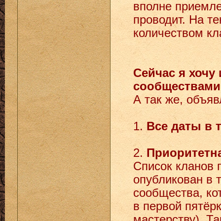
вполне приемлем
проводит. На т
количеством кл
Сейчас я хочу
сообществами 
А так же, объя
1.
Все даты в 
2.
Приоритетна
Список кланов 
опубликован в 
сообщества, ко
в первой пятёр
мастерству). Та