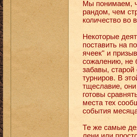
Мы понимаем, ч
рандом, чем ст
количество во в
Некоторые деят
поставить на п
ячеек" и призы
сожалению, не 
забавы, старой
турниров. В эт
тщеславие, они
готовы сравнят
места тех сооб
события месяц
Те же самые де
лени или прост