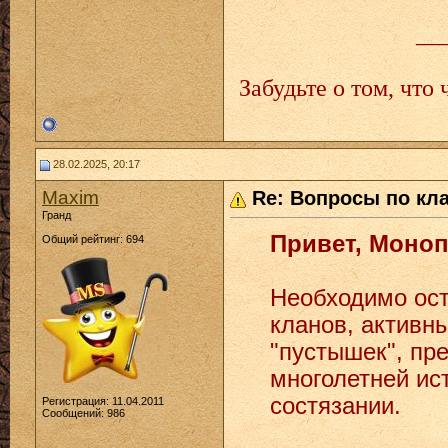
__
Забудьте о том, что 
28.02.2025, 20:17
Maxim
Re: Вопросы по кл
Гранд
Привет, Моно
Общий рейтинг: 694
Необходимо ост
кланов, активны
"пустышек", пр
многолетней ис
состязании.
Регистрация: 11.04.2011
Сообщений: 986