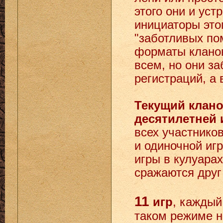
этого они и уст
инициаторы это
"заботливых по
форматы кланов
всем, но они за
регистраций, а 
Текущий клано
десятилетней 
всех участников
и одиночной иг
игры в кулуарах
сражаются друг
11
игр
, каждый
таком режиме не