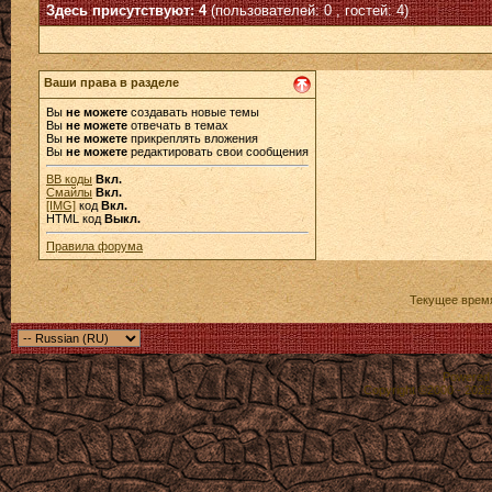
Здесь присутствуют: 4
(пользователей: 0 , гостей: 4)
Ваши права в разделе
Вы
не можете
создавать новые темы
Вы
не можете
отвечать в темах
Вы
не можете
прикреплять вложения
Вы
не можете
редактировать свои сообщения
BB коды
Вкл.
Смайлы
Вкл.
[IMG]
код
Вкл.
HTML код
Выкл.
Правила форума
Текущее врем
Powered b
Copyright ©2000 - 2026,