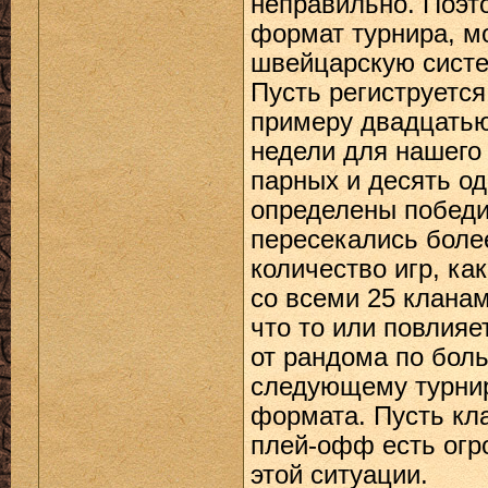
неправильно. Поэт
формат турнира, м
швейцарскую систе
Пусть региструется
примеру двадцатью
недели для нашего 
парных и десять од
определены победи
пересекались более
количество игр, ка
со всеми 25 кланам
что то или повлияе
от рандома по бол
следующему турнир
формата. Пусть кл
плей-офф есть огр
этой ситуации.