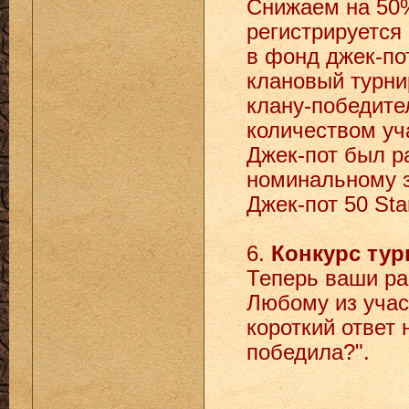
Снижаем на 50%
регистрируется 
в фонд джек-по
клановый турни
клану-победите
количеством уч
Джек-пот был р
номинальному зн
Джек-пот 50 Sta
6.
Конкурс тур
Теперь ваши ра
Любому из учас
короткий ответ
победила?".