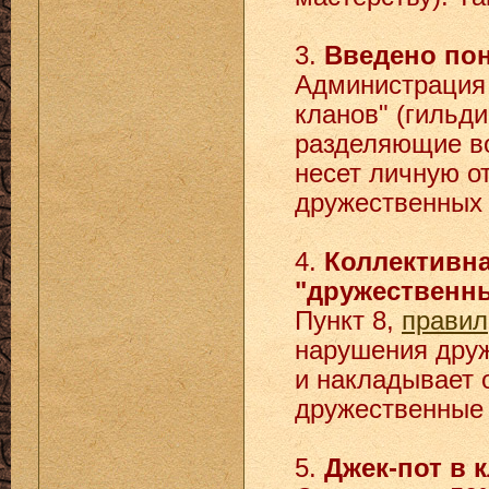
3.
Введено пон
Администрация 
кланов" (гильд
разделяющие во
несет личную о
дружественных 
4.
Коллективна
"дружественны
Пункт 8,
правил
нарушения друж
и накладывает 
дружественные
5.
Джек-пот в 