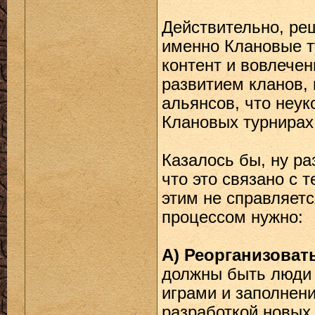
Действительно, ре
именно Клановые т
контент и вовлечен
развитием кланов,
альянсов, что неук
Клановых турнирах
Казалось бы, ну ра
что это связано с 
этим не справляет
процессом нужно:
А) Реорганизоват
должны быть люди 
играми и заполнени
разработкой новых