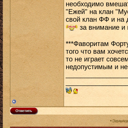
необходимо вмешат
"Ежей" на клан "Му
свой клан ФФ и на
за внимание и 
***Фаворитам Форту
того что вам хочет
то не играет совсе
недопустимым и н
________________
________________
«
Предыдущ