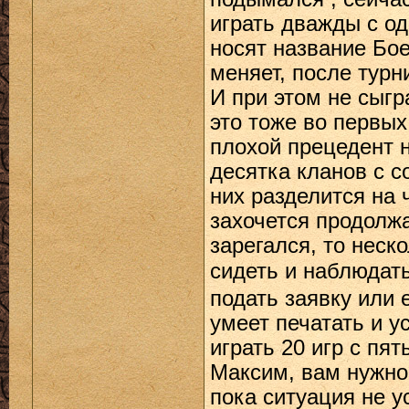
играть дважды с о
носят название Бо
меняет, после тур
И при этом не сыгр
это тоже во первых
плохой прецедент н
десятка кланов с с
них разделится на 
захочется продолжа
зарегался, то неск
сидеть и наблюдать
подать заявку или 
умеет печатать и у
играть 20 игр с пя
Максим, вам нужно
пока ситуация не у