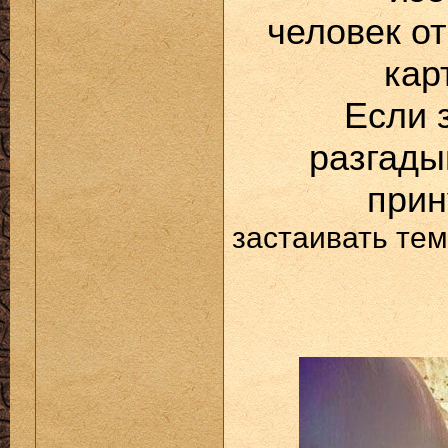
человек о
кар
Если 
разгады
прин
застаивать те