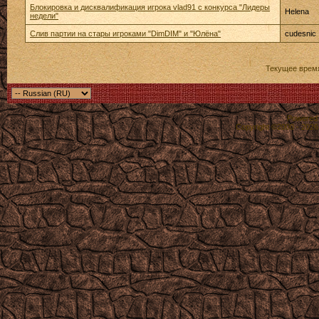
Блокировка и дисквалификация игрока vlad91 с конкурса "Лидеры
Helena
недели"
Слив партии на стары игроками "DimDIM" и "Юлёна"
cudesnic
Текущее врем
Powered b
Copyright ©2000 - 2026,