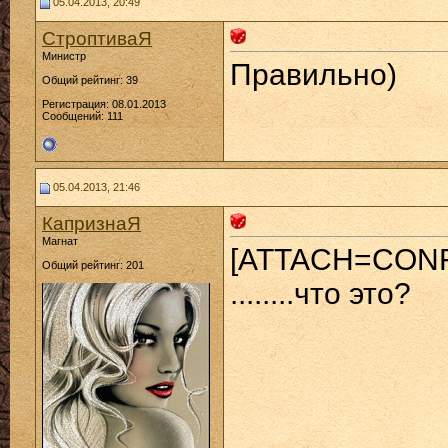
05.04.2013, 20:49
СтроптиваЯ
Министр
Правильно)
Общий рейтинг: 39
Регистрация: 08.01.2013
Сообщений: 111
05.04.2013, 21:46
КапризнаЯ
Магнат
[ATTACH=CONF
Общий рейтинг: 201
........что это?