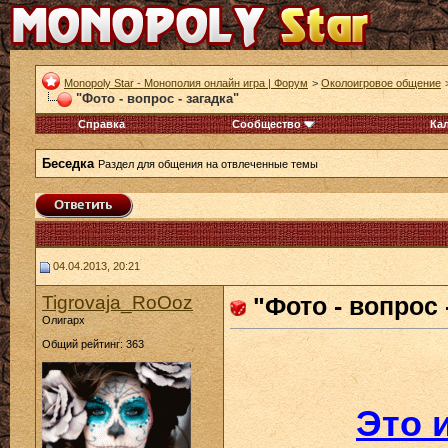
Monopoly Star - Монополия онлайн игра | Форум
>
Околоигровое общение
"Фото - вопрос - загадка"
Справка
Сообщество
Ка
Беседка
Раздел для общения на отвлеченные темы
04.04.2013, 20:21
Tigrovaja_RoOoz
"Фото - вопрос 
Олигарх
Общий рейтинг: 363
Это 