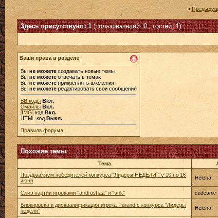
«
Предыдущ
Здесь присутствуют: 1
(пользователей: 0 , гостей: 1)
Ваши права в разделе
Вы
не можете
создавать новые темы
Вы
не можете
отвечать в темах
Вы
не можете
прикреплять вложения
Вы
не можете
редактировать свои сообщения
BB коды
Вкл.
Смайлы
Вкл.
[IMG]
код
Вкл.
HTML код
Выкл.
Правила форума
Похожие темы
Тема
Поздравляем победителей конкурса "Лидеры НЕДЕЛИ!" с 10 по 16
Helena
июня
Слив партии игроками "andrushaa" и "snk"
cudesnic
Блокировка и дисквалификация игрока Furand с конкурса "Лидеры
Helena
недели"