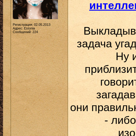
интелле
Регистрация: 02.05.2013
Выкладыв
Адрес: Estonia
Сообщений: 224
задача уга
Ну 
приблизит
говори
загадав
они правиль
- либо
изо