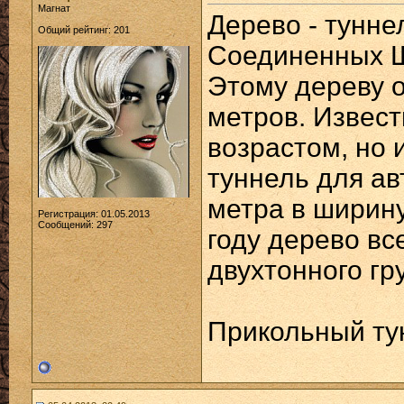
Магнат
Дерево - тунн
Общий рейтинг: 201
Соединенных Ш
Этому дереву о
метров. Извест
возрастом, но 
туннель для ав
метра в ширину
Регистрация: 01.05.2013
Сообщений: 297
году дерево вс
двухтонного гру
Прикольный тун