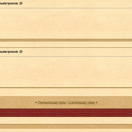
аны/игроков :D
аны/игроков :D
«
Предыдущая тема
|
Следующая тема
»