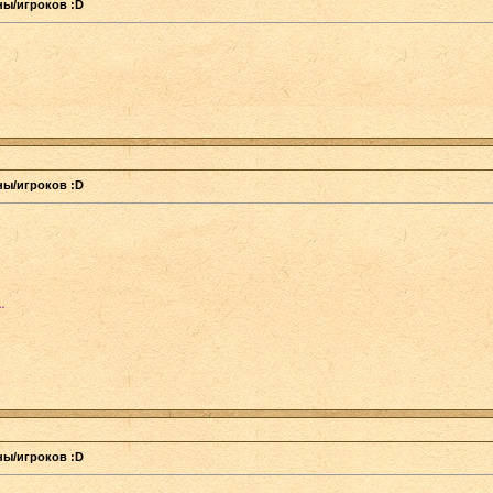
аны/игроков :D
аны/игроков :D
.
аны/игроков :D