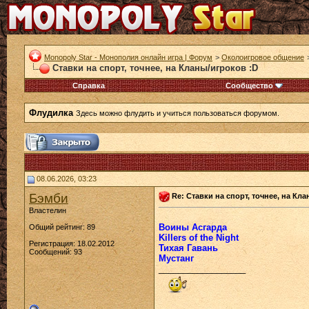
Monopoly Star - Монополия онлайн игра | Форум
>
Околоигровое общение
Ставки на спорт, точнее, на Кланы/игроков :D
Справка
Сообщество
Флудилка
Здесь можно флудить и учиться пользоваться форумом.
08.06.2026, 03:23
Бэмби
Re: Ставки на спорт, точнее, на Кл
Властелин
Воины Асгарда
Общий рейтинг: 89
Killers of the Night
Регистрация: 18.02.2012
Тихая Гавань
Сообщений: 93
Мустанг
__________________