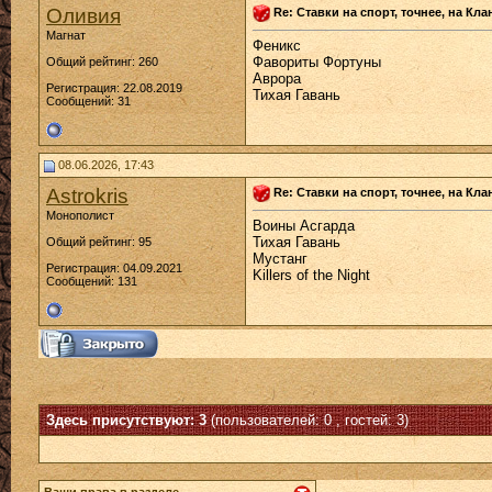
Оливия
Re: Ставки на спорт, точнее, на Кл
Магнат
Феникс
Фавориты Фортуны
Общий рейтинг: 260
Аврора
Регистрация: 22.08.2019
Тихая Гавань
Сообщений: 31
08.06.2026, 17:43
Astrokris
Re: Ставки на спорт, точнее, на Кл
Монополист
Воины Асгарда
Тихая Гавань
Общий рейтинг: 95
Мустанг
Регистрация: 04.09.2021
Killers of the Night
Сообщений: 131
Здесь присутствуют: 3
(пользователей: 0 , гостей: 3)