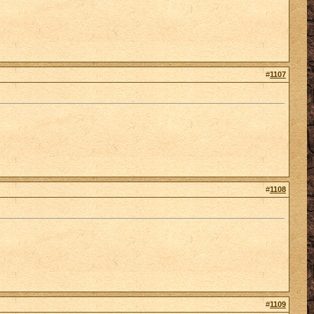
#
1107
#
1108
#
1109