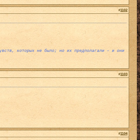
#
1102
увств, которых не было; но их предполагали – и они
#
1103
#
1104