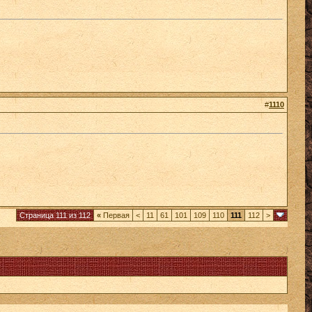
#
1110
Страница 111 из 112
«
Первая
<
11
61
101
109
110
111
112
>