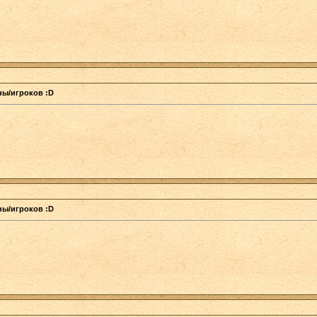
аны/игроков :D
аны/игроков :D