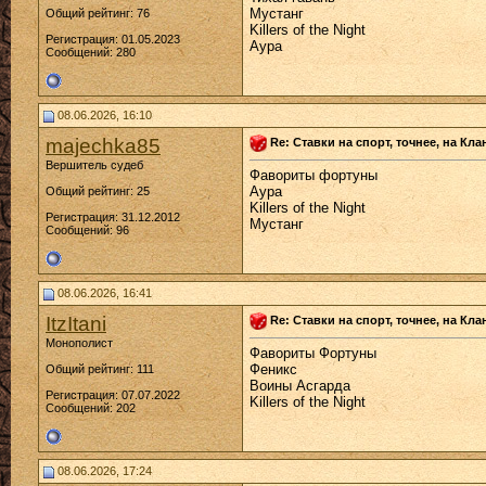
Мустанг
Общий рейтинг: 76
Killers of the Night
Регистрация: 01.05.2023
Аура
Сообщений: 280
08.06.2026, 16:10
majechka85
Re: Ставки на спорт, точнее, на Кл
Вершитель судеб
Фавориты фортуны
Аура
Общий рейтинг: 25
Killers of the Night
Регистрация: 31.12.2012
Мустанг
Сообщений: 96
08.06.2026, 16:41
ItzItani
Re: Ставки на спорт, точнее, на Кл
Монополист
Фавориты Фортуны
Феникс
Общий рейтинг: 111
Воины Асгарда
Регистрация: 07.07.2022
Killers of the Night
Сообщений: 202
08.06.2026, 17:24