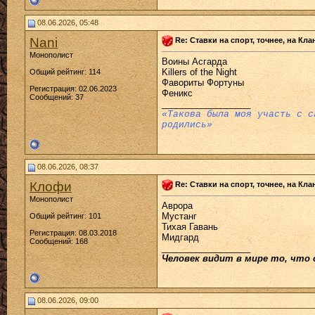
08.06.2026, 05:48
Nani
Re: Ставки на спорт, точнее, на Кл
Монополист
Воины Асгарда
Killers of the Night
Общий рейтинг: 114
Фавориты Фортуны
Регистрация: 02.06.2023
Феникс
Сообщений: 37
__________________
«Такова была моя участь с с
родились»
08.06.2026, 08:37
Клофи
Re: Ставки на спорт, точнее, на Кл
Монополист
Аврора
Мустанг
Общий рейтинг: 101
Тихая Гавань
Регистрация: 08.03.2018
Мидгард
Сообщений: 168
__________________
Человек видит в мире то, что 
08.06.2026, 09:00