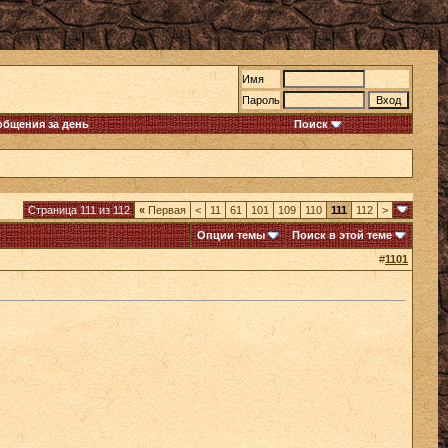
Имя
Пароль
общения за день
Поиск
Страница 111 из 112
«
Первая
<
11
61
101
109
110
111
112
>
Опции темы
Поиск в этой теме
#
1101