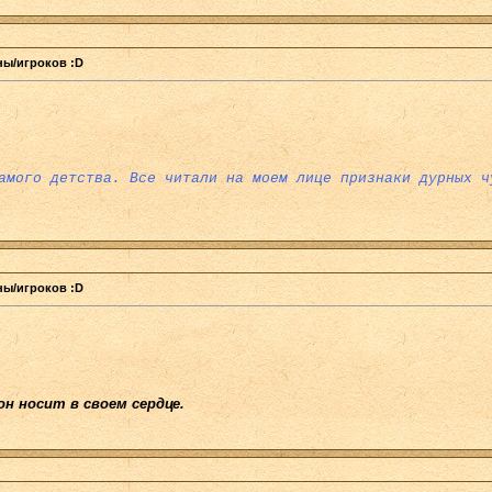
аны/игроков :D
амого детства. Все читали на моем лице признаки дурных ч
аны/игроков :D
он носит в своем сердце.