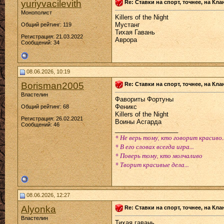
yuriyvacilevith
Re: Ставки на спорт, точнее, на Кл
Монополист
Killers of the Night
Мустанг
Общий рейтинг: 119
Тихая Гавань
Регистрация: 21.03.2022
Аврора
Сообщений: 34
08.06.2026, 10:19
Borisman2005
Re: Ставки на спорт, точнее, на Кл
Властелин
Фавориты Фортуны
Феникс
Общий рейтинг: 68
Killers of the Night
Регистрация: 26.02.2021
Воины Асгарда
Сообщений: 46
__________________
* Не верь тому, кто говорит красиво..
* В его словах всегда игра...
* Поверь тому, кто молчаливо
* Творит красивые дела...
08.06.2026, 12:27
Alyonka
Re: Ставки на спорт, точнее, на Кл
Властелин
Тихая гавань