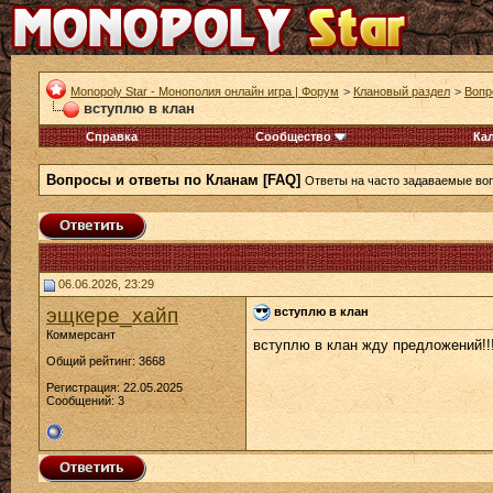
Monopoly Star - Монополия онлайн игра | Форум
>
Клановый раздел
>
Вопр
вступлю в клан
Справка
Сообщество
Ка
Вопросы и ответы по Кланам [FAQ]
Ответы на часто задаваемые воп
06.06.2026, 23:29
эщкере_хайп
вступлю в клан
Коммерсант
вступлю в клан жду предложений!!
Общий рейтинг: 3668
Регистрация: 22.05.2025
Сообщений: 3