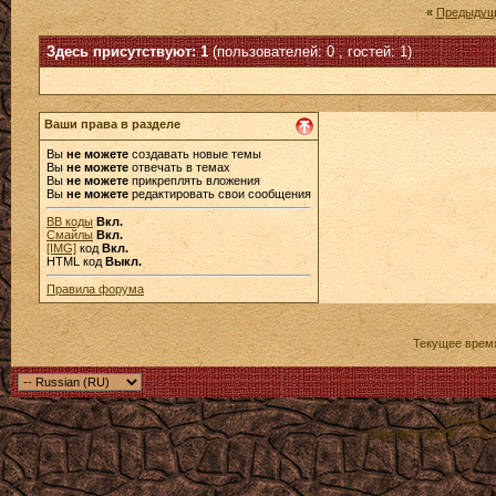
«
Предыдущ
Здесь присутствуют: 1
(пользователей: 0 , гостей: 1)
Ваши права в разделе
Вы
не можете
создавать новые темы
Вы
не можете
отвечать в темах
Вы
не можете
прикреплять вложения
Вы
не можете
редактировать свои сообщения
BB коды
Вкл.
Смайлы
Вкл.
[IMG]
код
Вкл.
HTML код
Выкл.
Правила форума
Текущее врем
Powered b
Copyright ©2000 - 2026,