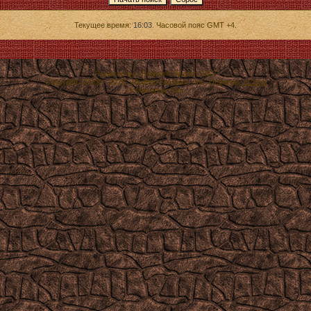
Текущее время:
16:03
. Часовой пояс GMT +4.
Powered by vBulletin® Version 3.8.7
Copyright ©2000 - 2026, vBulletin Solutions, Inc. Перевод:
zCarot
© Monopoly Star