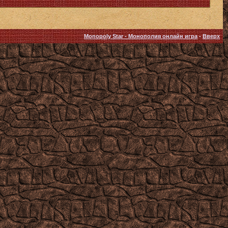
Monopoly Star - Монополия онлайн игра
-
Вверх