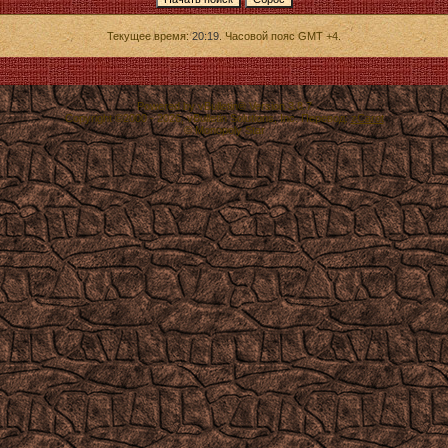
Текущее время:
20:19
. Часовой пояс GMT +4.
Powered by vBulletin® Version 3.8.7
Copyright ©2000 - 2026, vBulletin Solutions, Inc. Перевод:
zCarot
© Monopoly Star