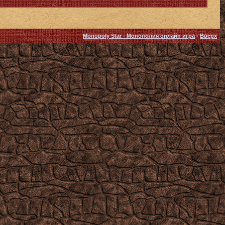
Monopoly Star - Монополия онлайн игра
-
Вверх