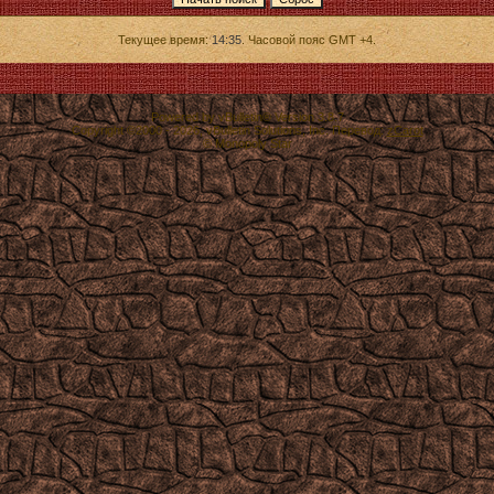
Текущее время:
14:35
. Часовой пояс GMT +4.
Powered by vBulletin® Version 3.8.7
Copyright ©2000 - 2026, vBulletin Solutions, Inc. Перевод:
zCarot
© Monopoly Star