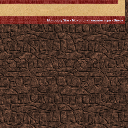
Monopoly Star - Монополия онлайн игра
-
Вверх