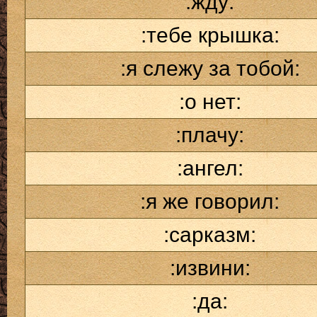
:жду:
:тебе крышка:
:я слежу за тобой:
:о нет:
:плачу:
:ангел:
:я же говорил:
:сарказм:
:извини:
:да: