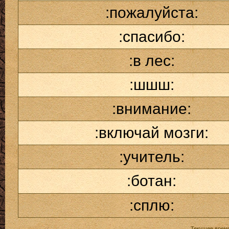
:пожалуйста:
:спасибо:
:в лес:
:шшш:
:внимание:
:включай мозги:
:учитель:
:ботан:
:сплю:
Текущее врем