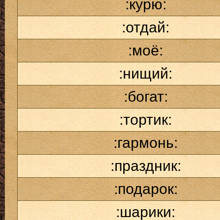
:курю:
:отдай:
:моё:
:нищий:
:богат:
:тортик:
:гармонь:
:праздник:
:подарок:
:шарики: