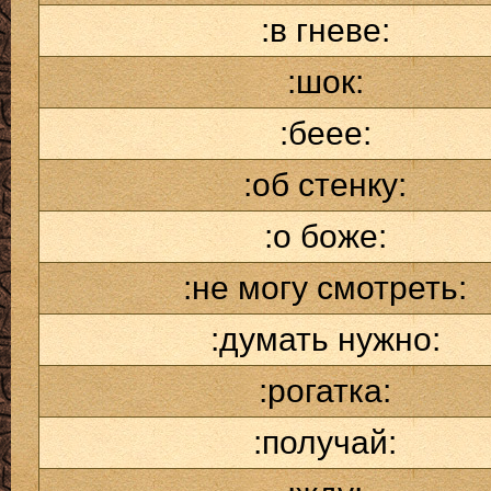
:в гневе:
:шок:
:беее:
:об стенку:
:о боже:
:не могу смотреть:
:думать нужно:
:рогатка:
:получай: