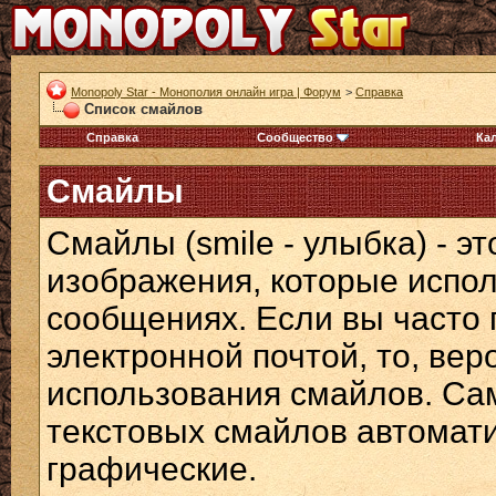
Monopoly Star - Монополия онлайн игра | Форум
>
Справка
Список смайлов
Справка
Сообщество
Ка
Смайлы
Смайлы (smile - улыбка) - э
изображения, которые испол
сообщениях. Если вы часто 
электронной почтой, то, вер
использования смайлов. Са
текстовых смайлов автомат
графические.