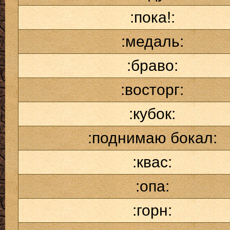
:пока!:
:медаль:
:браво:
:восторг:
:кубок:
:поднимаю бокал:
:квас:
:опа:
:горн: