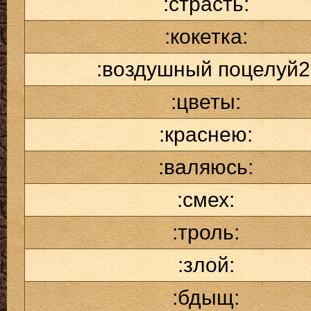
:страсть:
:кокетка:
:воздушный поцелуй2
:цветы:
:краснею:
:валяюсь:
:смех:
:троль:
:злой:
:бдыщ: