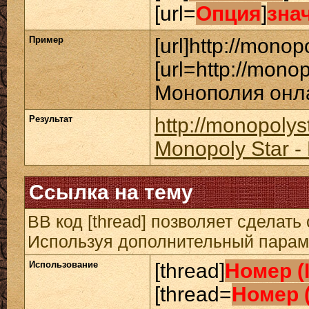
[url=
Опция
]
зна
Пример
[url]http://monopo
[url=http://mono
Монополия онлай
Результат
http://monopolys
Monopoly Star 
Ссылка на тему
BB код [thread] позволяет сделать 
Используя дополнительный параме
Использование
[thread]
Номер (
[thread=
Номер 