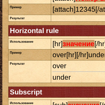
Пример
[attach]12345[/at
Результат
Horizontal rule
Использование
[hr]
значение
[/hr
Пример
over[hr][/hr]unde
Результат
over
under
Subscript
Использование