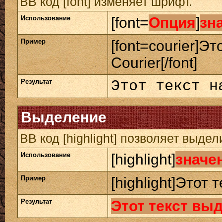
BB код [font] изменяет шрифт.
Использование
[font=
Опция
]
зн
Пример
[font=courier]Э
Courier[/font]
Результат
Этот текст н
Выделение
BB код [highlight] позволяет выдел
Использование
[highlight]
значе
Пример
[highlight]Этот 
Результат
Этот текст вы