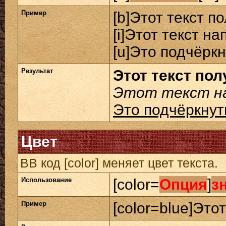
Пример
[b]Этот текст п
[i]Этот текст на
[u]Это подчёркн
Результат
Этот текст по
Этот текст на
Это подчёркнут
Цвет
BB код [color] меняет цвет текста.
Использование
[color=
Опция
]
з
Пример
[color=blue]Этот