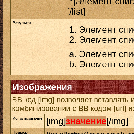
[*]Элемент спис
[/list]
Результат
Элемент спи
Элемент спи
Элемент спи
Элемент спи
Изображения
BB код [img] позволяет вставлять
комбинировании с BB кодом [url] 
Использование
[img]
значение
[/img]
Пример