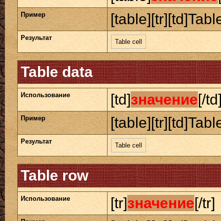
Пример
[table][tr][td]Table
Результат
Table cell
Table data
Использование
[td]
значение
[/td
Пример
[table][tr][td]Table
Результат
Table cell
Table row
Использование
[tr]
значение
[/tr]