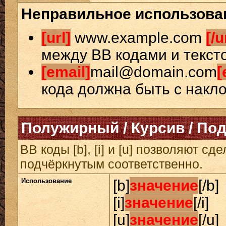
Неправильное использова
[url]
www.example.com
[/u
между BB кодами и текст
[email]
mail@domain.com
[
кода должна быть с накло
Полужирный / Курсив / По
BB коды [b], [i] и [u] позволяют 
подчёркнутым соответственно.
Использование
[b]
значение
[/b]
[i]
значение
[/i]
[u]
значение
[/u]