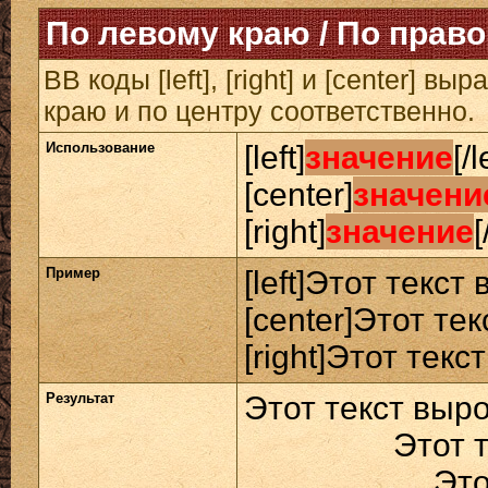
По левому краю / По право
BB коды [left], [right] и [center] 
краю и по центру соответственно.
Использование
[left]
значение
[/l
[center]
значени
[right]
значение
[
Пример
[left]Этот текст
[center]Этот те
[right]Этот текс
Результат
Этот текст выр
Этот 
Это