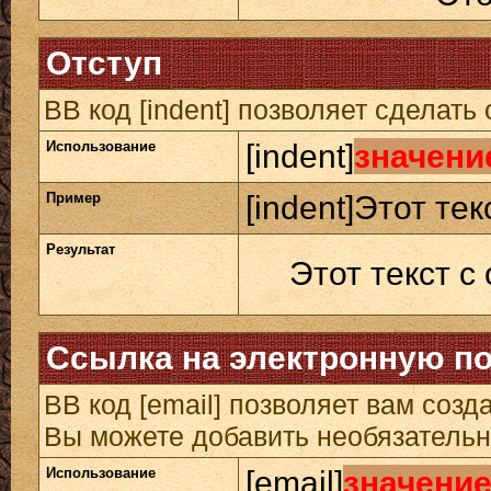
Отступ
BB код [indent] позволяет сделать 
Использование
[indent]
значени
Пример
[indent]Этот тек
Результат
Этот текст с
Ссылка на электронную п
BB код [email] позволяет вам созд
Вы можете добавить необязательн
Использование
[email]
значени