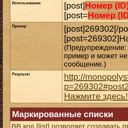
Использование
[post]
Номер (ID
[post=
Номер (I
Пример
[post]269302[/po
[post=269302]На
(Предупреждение: 
пример и может не
сообщение.)
Результат
http://monopolys
p=269302#post
Нажмите здесь!
Маркированные списки
BB код [list] позволяет создавать