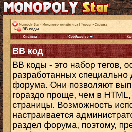
Monopoly Star - Монополия онлайн игра | Форум
>
Справка
BB коды
Справка
Сообщество
Ка
BB код
BB коды - это набор тегов, 
разработанных специально 
форума. Они позволяют вып
гораздо проще, чем в HTML,
страницы. Возможность исп
настраивается администрат
раздел форума, поэтому, пр