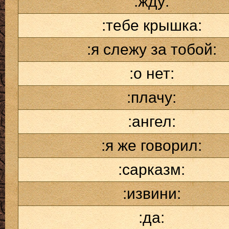
:жду:
:тебе крышка:
:я слежу за тобой:
:о нет:
:плачу:
:ангел:
:я же говорил:
:сарказм:
:извини:
:да: