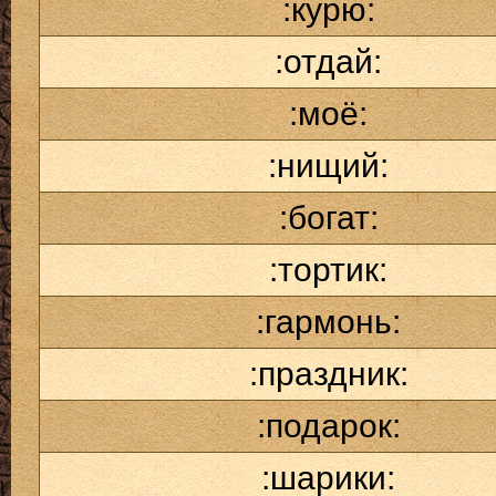
:курю:
:отдай:
:моё:
:нищий:
:богат:
:тортик:
:гармонь:
:праздник:
:подарок:
:шарики: