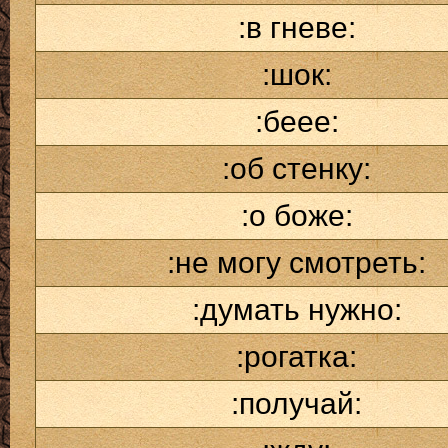
:в гневе:
:шок:
:беее:
:об стенку:
:о боже:
:не могу смотреть:
:думать нужно:
:рогатка:
:получай: