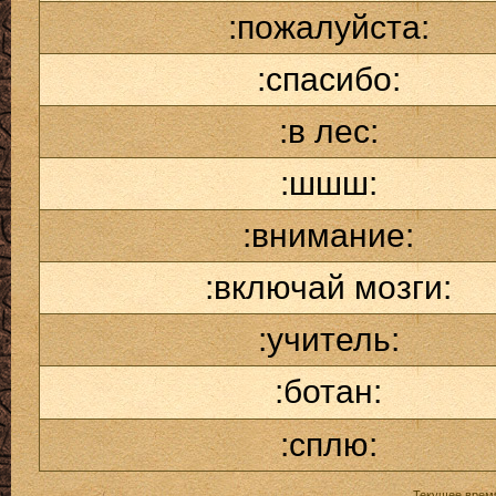
:пожалуйста:
:спасибо:
:в лес:
:шшш:
:внимание:
:включай мозги:
:учитель:
:ботан:
:сплю:
Текущее врем