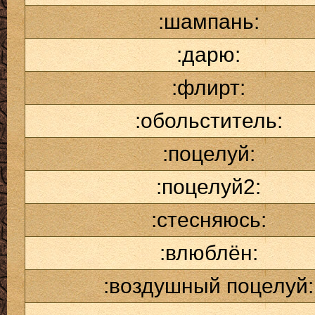
:шампань:
:дарю:
:флирт:
:обольститель:
:поцелуй:
:поцелуй2:
:стесняюсь:
:влюблён:
:воздушный поцелуй: