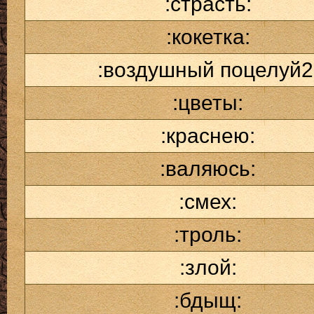
:страсть:
:кокетка:
:воздушный поцелуй2
:цветы:
:краснею:
:валяюсь:
:смех:
:троль:
:злой:
:бдыщ: