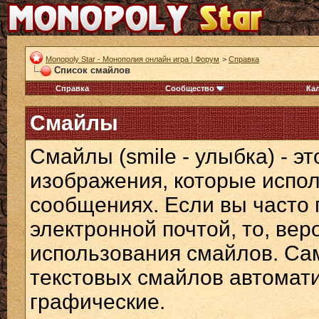
Monopoly Star - Монополия онлайн игра | Форум
>
Справка
Список смайлов
Справка
Сообщество
Ка
Смайлы
Смайлы (smile - улыбка) - э
изображения, которые испол
сообщениях. Если вы часто 
электронной почтой, то, вер
использования смайлов. Са
текстовых смайлов автомат
графические.