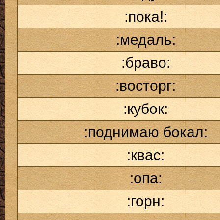
:пока!:
:медаль:
:браво:
:восторг:
:кубок:
:поднимаю бокал:
:квас:
:опа:
:горн: