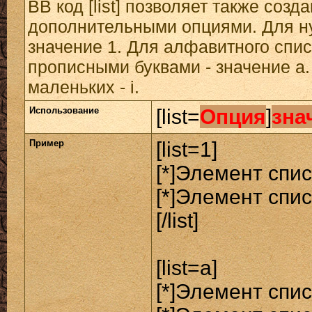
BB код [list] позволяет также созд
дополнительными опциями. Для н
значение 1. Для алфавитного спис
прописными буквами - значение а.
маленьких - i.
Использование
[list=
Опция
]
зна
Пример
[list=1]
[*]Элемент спис
[*]Элемент спис
[/list]
[list=a]
[*]Элемент спис