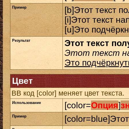
Пример
[b]Этот текст п
[i]Этот текст на
[u]Это подчёркн
Результат
Этот текст по
Этот текст на
Это подчёркнут
Цвет
BB код [color] меняет цвет текста.
Использование
[color=
Опция
]
з
Пример
[color=blue]Этот