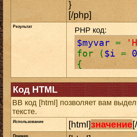
}
[/php]
Результат
PHP код:
$myvar
=
'
for (
$i
=
{
echo
$
}
Код HTML
BB код [html] позволяет вам выд
тексте.
Использование
[html]
значение
[
Пример