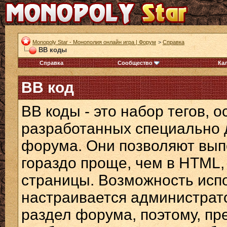
Monopoly Star - Монополия онлайн игра | Форум
>
Справка
BB коды
Справка
Сообщество
Ка
BB код
BB коды - это набор тегов, 
разработанных специально 
форума. Они позволяют вып
гораздо проще, чем в HTML,
страницы. Возможность исп
настраивается администрат
раздел форума, поэтому, пр