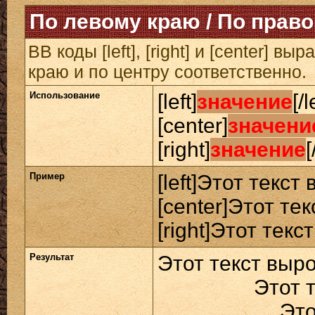
По левому краю / По право
BB коды [left], [right] и [center] 
краю и по центру соответственно.
Использование
[left]
значение
[/l
[center]
значени
[right]
значение
[
Пример
[left]Этот текст
[center]Этот те
[right]Этот текс
Результат
Этот текст выр
Этот 
Это