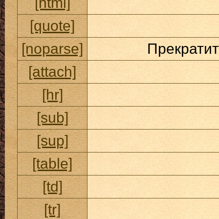
[html]
[quote]
[noparse]
Прекратит
[attach]
[hr]
[sub]
[sup]
[table]
[td]
[tr]