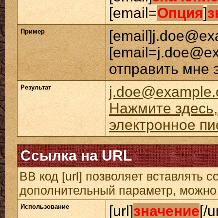
[email=
Опция
]
з
Пример
[email]j.doe@ex
[email=j.doe@e
отправить мне 
Результат
j.doe@example
Нажмите здесь,
электронное пи
Ссылка на URL
BB код [url] позволяет вставлять
дополнительный параметр, можно 
Использование
[url]
значение
[/u