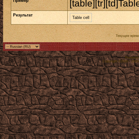
Пример
[table][tr][td]Table
Результат
Table cell
Текущее врем
Powered b
Copyright ©2000 - 2026,