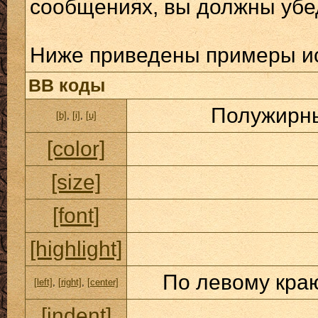
сообщениях, вы должны убе
Ниже приведены примеры ис
BB коды
Полужирны
[b]
,
[i]
,
[u]
[color]
[size]
[font]
[highlight]
По левому краю
[left]
,
[right]
,
[center]
[indent]