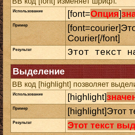
BB код [font] изменяет шрифт.
Использование
[font=
Опция
]
зн
Пример
[font=courier]Э
Courier[/font]
Результат
Этот текст н
Выделение
BB код [highlight] позволяет выдел
Использование
[highlight]
значе
Пример
[highlight]Этот 
Результат
Этот текст вы