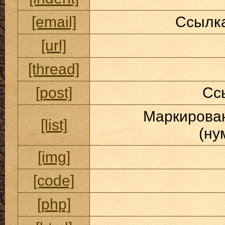
[email]
Ссылка
[url]
[thread]
[post]
Сс
Маркирован
[list]
(ну
[img]
[code]
[php]