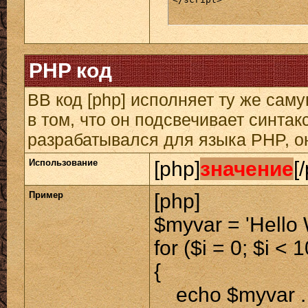
PHP код
BB код [php] исполняет ту же саму
в том, что он подсвечивает синтак
разрабатывался для языка PHP, он
Использование
[php]
значение
[
Пример
[php]
$myvar = 'Hello 
for ($
i = 0; $i < 
{
echo $myvar . 