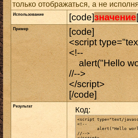
только отображаться, а не исполн
Использование
[code]
значение
Пример
[code]
<script type="tex
<!--
alert("Hello wor
//-->
</script>
[/code]
Результат
Код:
<script type="text/javasc
<!--

	alert("Hello world!");

//-->

</script>