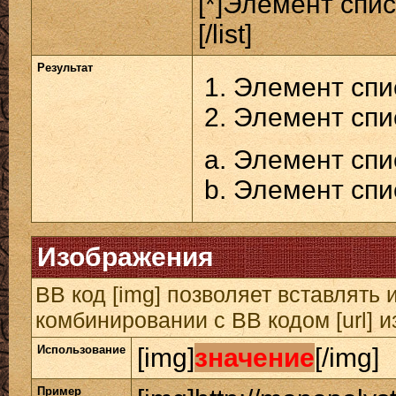
[*]Элемент спис
[/list]
Результат
Элемент спи
Элемент спи
Элемент спи
Элемент спи
Изображения
BB код [img] позволяет вставлять
комбинировании с BB кодом [url] 
Использование
[img]
значение
[/img]
Пример