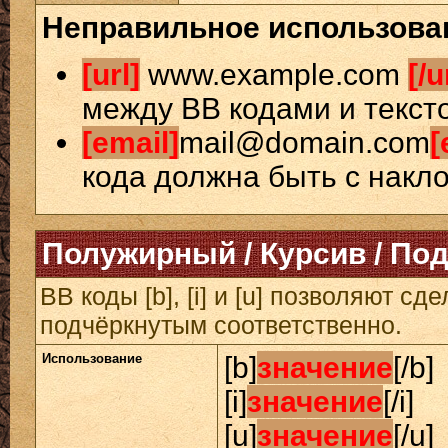
Неправильное использова
[url]
www.example.com
[/u
между BB кодами и текст
[email]
mail@domain.com
[
кода должна быть с накло
Полужирный / Курсив / По
BB коды [b], [i] и [u] позволяют 
подчёркнутым соответственно.
Использование
[b]
значение
[/b]
[i]
значение
[/i]
[u]
значение
[/u]