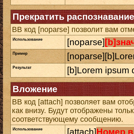
Прекратить распознавание
BB код [noparse] позволит вам от
Использование
[noparse]
[b]зна
Пример
[noparse][b]Lore
Результат
[b]Lorem ipsum d
Вложение
BB код [attach] позволяет вам от
как внизу. Будут отображены толь
соответствующему сообщению.
Использование
[attach]
Номер в