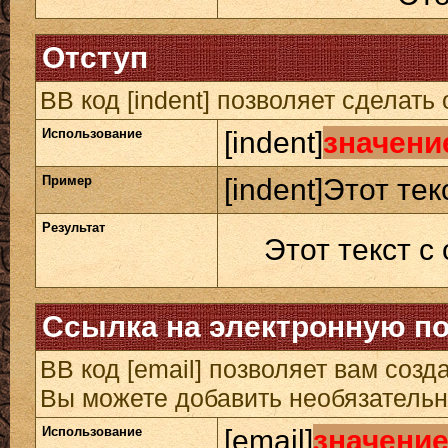
Отступ
BB код [indent] позволяет сделать 
Использование
[indent]
значени
Пример
[indent]Этот тек
Результат
Этот текст с
Ссылка на электронную п
BB код [email] позволяет вам созд
Вы можете добавить необязательн
Использование
[email]
значени