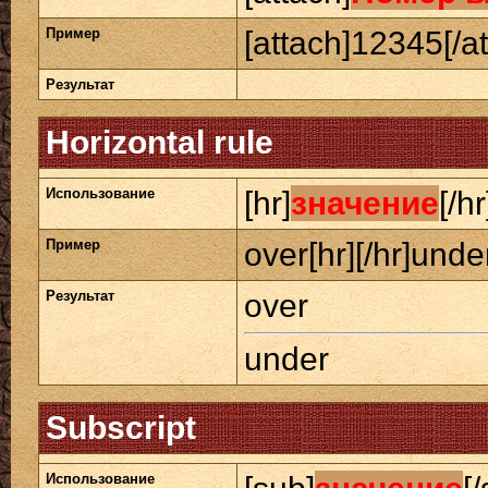
Пример
[attach]12345[/at
Результат
Horizontal rule
Использование
[hr]
значение
[/hr
Пример
over[hr][/hr]unde
Результат
over
under
Subscript
Использование