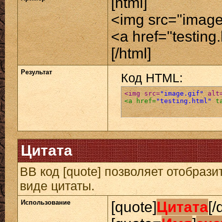
[html]
<img src="image.
<a href="testing
[/html]
Результат
Код HTML:
<img src=
"image.gif"
 alt
<a href=
"testing.html"
 t
Цитата
BB код [quote] позволяет отобрази
виде цитаты.
Использование
[quote]
Цитата
[/