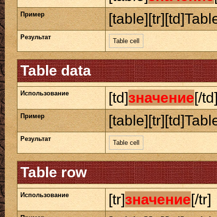
Пример
[table][tr][td]Table
Результат
Table cell
Table data
Использование
[td]
значение
[/td
Пример
[table][tr][td]Table
Результат
Table cell
Table row
Использование
[tr]
значение
[/tr]