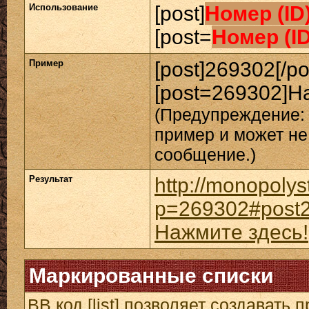
Использование
[post]
Номер (ID
[post=
Номер (I
Пример
[post]269302[/po
[post=269302]На
(Предупреждение: 
пример и может не
сообщение.)
Результат
http://monopolys
p=269302#post
Нажмите здесь!
Маркированные списки
BB код [list] позволяет создавать