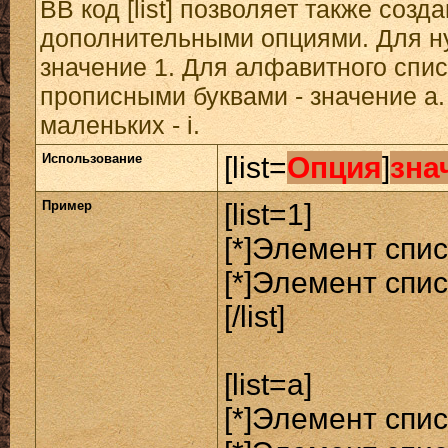
BB код [list] позволяет также созд
дополнительными опциями. Для н
значение 1. Для алфавитного спис
прописными буквами - значение а.
маленьких - i.
Использование
[list=
Опция
]
зна
Пример
[list=1]
[*]Элемент спис
[*]Элемент спис
[/list]
[list=a]
[*]Элемент спис