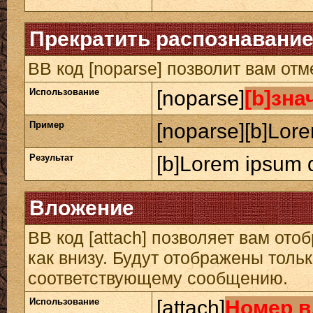
Прекратить распознавание
BB код [noparse] позволит вам от
Использование
[noparse]
[b]зна
Пример
[noparse][b]Lore
Результат
[b]Lorem ipsum d
Вложение
BB код [attach] позволяет вам от
как внизу. Будут отображены толь
соответствующему сообщению.
Использование
[attach]
Номер в