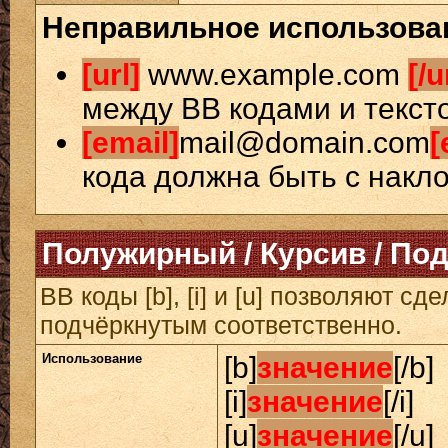
Неправильное использова
[url]
www.example.com
[/u
между BB кодами и текст
[email]
mail@domain.com
[
кода должна быть с накло
Полужирный / Курсив / По
BB коды [b], [i] и [u] позволяют 
подчёркнутым соответственно.
Использование
[b]
значение
[/b]
[i]
значение
[/i]
[u]
значение
[/u]