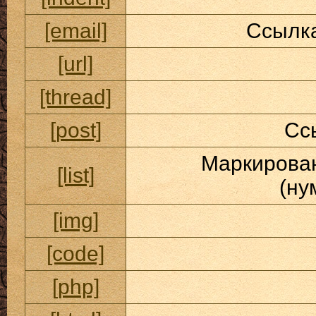
[email]
Ссылка
[url]
[thread]
[post]
Сс
Маркирован
[list]
(ну
[img]
[code]
[php]