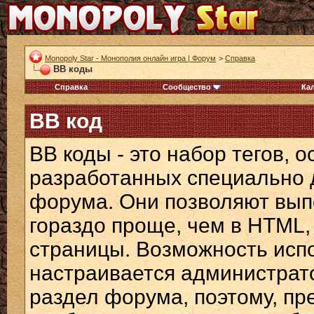
Monopoly Star - Монополия онлайн игра | Форум
>
Справка
BB коды
Справка
Сообщество
Ка
BB код
BB коды - это набор тегов, 
разработанных специально 
форума. Они позволяют вып
гораздо проще, чем в HTML,
страницы. Возможность исп
настраивается администрат
раздел форума, поэтому, пр