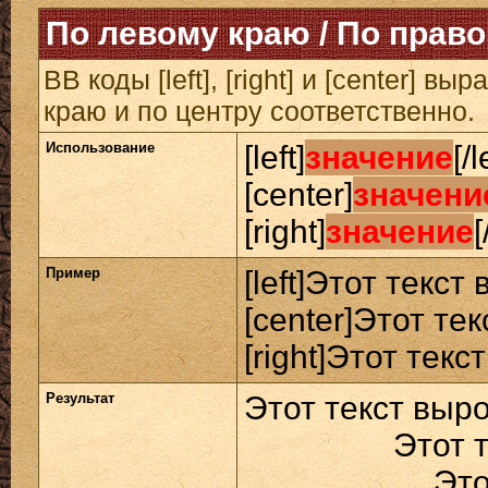
По левому краю / По право
BB коды [left], [right] и [center] 
краю и по центру соответственно.
Использование
[left]
значение
[/l
[center]
значени
[right]
значение
[
Пример
[left]Этот текст
[center]Этот те
[right]Этот текс
Результат
Этот текст выр
Этот 
Это