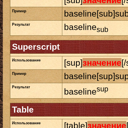
[sub]
значение
[
Пример
baseline[sub]sub
Результат
baseline
sub
Superscript
Использование
[sup]
значение
[
Пример
baseline[sup]sup
Результат
sup
baseline
Table
Использование
[table]
значение