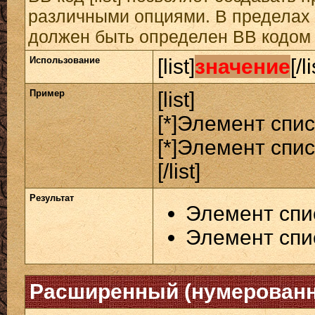
различными опциями. В пределах 
должен быть определен BB кодом [
Использование
[list]
значение
[/li
Пример
[list]
[*]Элемент спис
[*]Элемент спис
[/list]
Результат
Элемент спи
Элемент спи
Расширенный (нумерованн