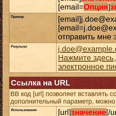
[email=
Опция
]
з
Пример
[email]j.doe@ex
[email=j.doe@e
отправить мне 
Результат
j.doe@example
Нажмите здесь,
электронное пи
Ссылка на URL
BB код [url] позволяет вставлять
дополнительный параметр, можно 
Использование
[url]
значение
[/u