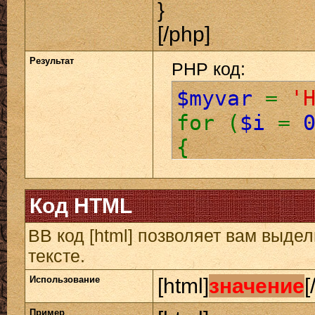
}
[/php]
Результат
PHP код:
$myvar
=
'
for (
$i
=
{
echo
$
}
Код HTML
BB код [html] позволяет вам выд
тексте.
Использование
[html]
значение
[
Пример