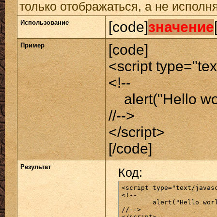
только отображаться, а не исполн
Использование
[code]
значение
Пример
[code]
<script type="tex
<!--
alert("Hello wor
//-->
</script>
[/code]
Результат
Код:
<script type="text/javasc
<!--

	alert("Hello world!");

//-->

</script>