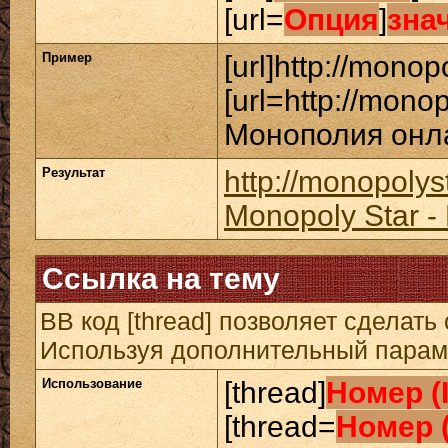
[url=
Опция
]
зна
Пример
[url]http://monopo
[url=http://mono
Монополия онлай
Результат
http://monopolys
Monopoly Star 
Ссылка на тему
BB код [thread] позволяет сделать 
Используя дополнительный параме
Использование
[thread]
Номер (
[thread=
Номер 