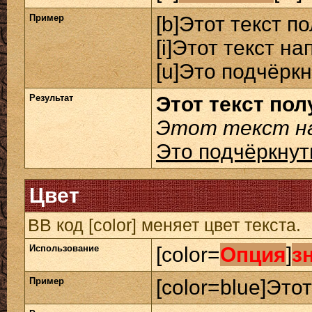
Пример
[b]Этот текст п
[i]Этот текст на
[u]Это подчёркн
Результат
Этот текст по
Этот текст на
Это подчёркнут
Цвет
BB код [color] меняет цвет текста.
Использование
[color=
Опция
]
з
Пример
[color=blue]Этот