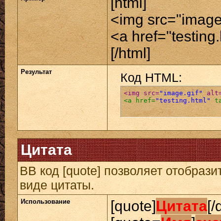
[html]
<img src="image.
<a href="testing
[/html]
Результат
Код HTML:
<img src=
"image.gif"
 alt
<a href=
"testing.html"
 t
Цитата
BB код [quote] позволяет отобрази
виде цитаты.
Использование
[quote]
Цитата
[/