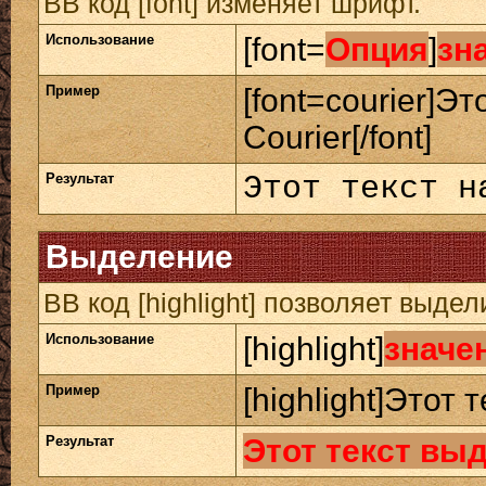
BB код [font] изменяет шрифт.
Использование
[font=
Опция
]
зн
Пример
[font=courier]Э
Courier[/font]
Результат
Этот текст н
Выделение
BB код [highlight] позволяет выдел
Использование
[highlight]
значе
Пример
[highlight]Этот 
Результат
Этот текст вы