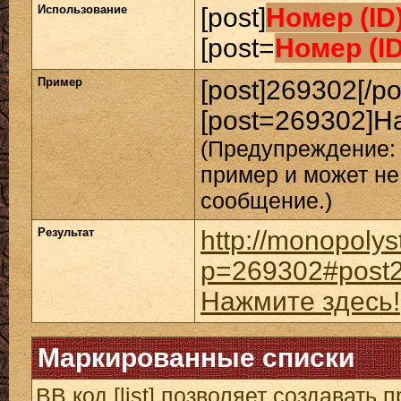
Использование
[post]
Номер (ID
[post=
Номер (I
Пример
[post]269302[/po
[post=269302]На
(Предупреждение: 
пример и может не
сообщение.)
Результат
http://monopolys
p=269302#post
Нажмите здесь!
Маркированные списки
BB код [list] позволяет создавать