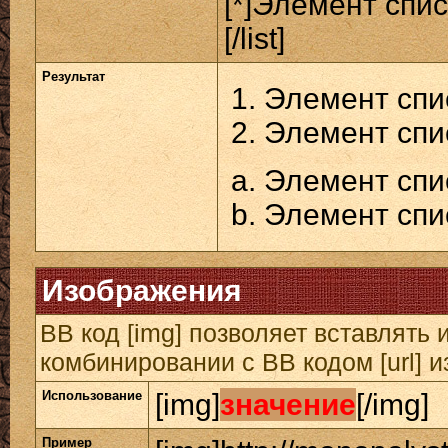
[*]Элемент спис
[/list]
Результат
Элемент спи
Элемент спи
Элемент спи
Элемент спи
Изображения
BB код [img] позволяет вставлять
комбинировании с BB кодом [url] 
Использование
[img]
значение
[/img]
Пример