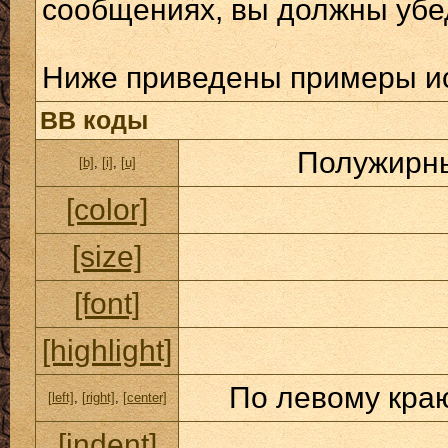
сообщениях, вы должны убе
Ниже приведены примеры ис
BB коды
Полужирны
[b]
,
[i]
,
[u]
[color]
[size]
[font]
[highlight]
По левому краю
[left]
,
[right]
,
[center]
[indent]