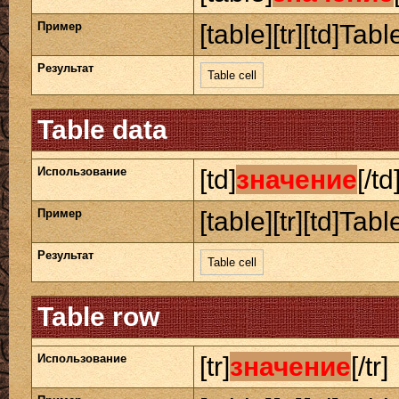
Пример
[table][tr][td]Table
Результат
Table cell
Table data
Использование
[td]
значение
[/td
Пример
[table][tr][td]Table
Результат
Table cell
Table row
Использование
[tr]
значение
[/tr]