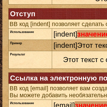
Отступ
BB код [indent] позволяет сделать 
Использование
[indent]
значени
Пример
[indent]Этот тек
Результат
Этот текст с
Ссылка на электронную п
BB код [email] позволяет вам созд
Вы можете добавить необязательн
Использование
[email]
значени