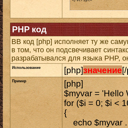
PHP код
BB код [php] исполняет ту же саму
в том, что он подсвечивает синтак
разрабатывался для языка PHP, он
Использование
[php]
значение
[
Пример
[php]
$myvar = 'Hello 
for ($
i = 0; $i < 
{
echo $myvar . 