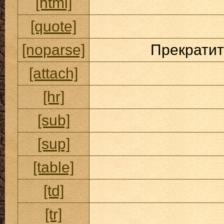
[html]
[quote]
[noparse]
Прекратит
[attach]
[hr]
[sub]
[sup]
[table]
[td]
[tr]