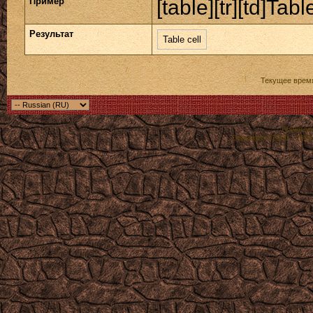
Пример
[table][tr][td]Table
Результат
Table cell
Текущее врем
Powered b
Copyright ©2000 - 2026,