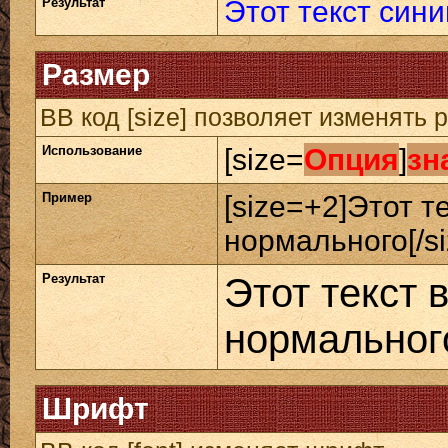
Результат
Этот текст сини
Размер
BB код [size] позволяет изменять
Использование
[size=
Опция
]
зн
Пример
[size=+2]Этот т
нормального[/si
Результат
Этот текст 
нормальног
Шрифт