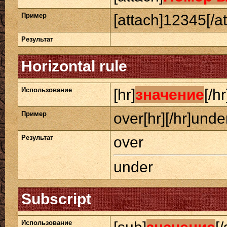
Пример
[attach]12345[/at
Результат
Horizontal rule
Использование
[hr]
значение
[/hr
Пример
over[hr][/hr]unde
Результат
over
under
Subscript
Использование