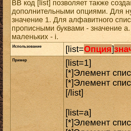
BB код [list] позволяет также созд
дополнительными опциями. Для н
значение 1. Для алфавитного спис
прописными буквами - значение а.
маленьких - i.
Использование
[list=
Опция
]
зна
Пример
[list=1]
[*]Элемент спис
[*]Элемент спис
[/list]
[list=a]
[*]Элемент спис