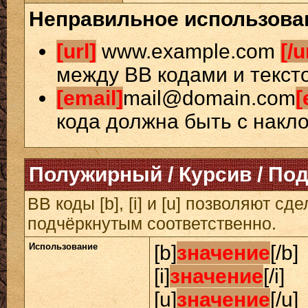
Неправильное использова
[url]
www.example.com
[/u
между BB кодами и текст
[email]
mail@domain.com
[
кода должна быть с накло
Полужирный / Курсив / По
BB коды [b], [i] и [u] позволяют 
подчёркнутым соответственно.
Использование
[b]
значение
[/b]
[i]
значение
[/i]
[u]
значение
[/u]