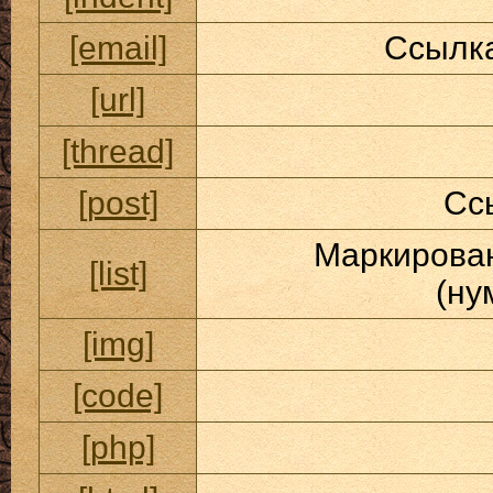
[email]
Ссылка
[url]
[thread]
[post]
Сс
Маркирован
[list]
(ну
[img]
[code]
[php]