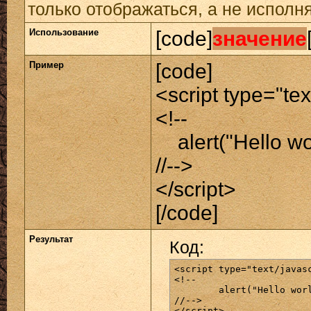
только отображаться, а не исполн
Использование
[code]
значение
Пример
[code]
<script type="tex
<!--
alert("Hello wor
//-->
</script>
[/code]
Результат
Код:
<script type="text/javasc
<!--

	alert("Hello world!");

//-->

</script>