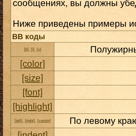
сообщениях, вы должны убе
Ниже приведены примеры ис
BB коды
Полужирны
[b]
,
[i]
,
[u]
[color]
[size]
[font]
[highlight]
По левому краю
[left]
,
[right]
,
[center]
[indent]