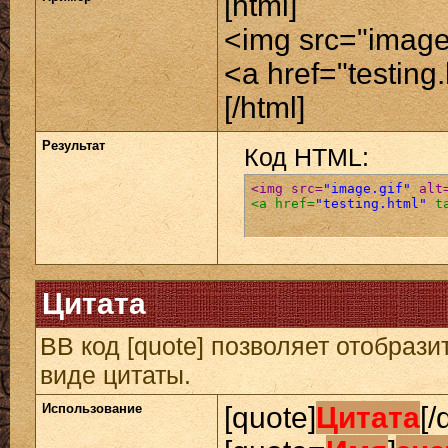
[html]
<img src="image.
<a href="testing
[/html]
Результат
Код HTML:
<img src=
"image.gif"
 alt
<a href=
"testing.html"
 t
Цитата
BB код [quote] позволяет отобрази
виде цитаты.
Использование
[quote]
Цитата
[/