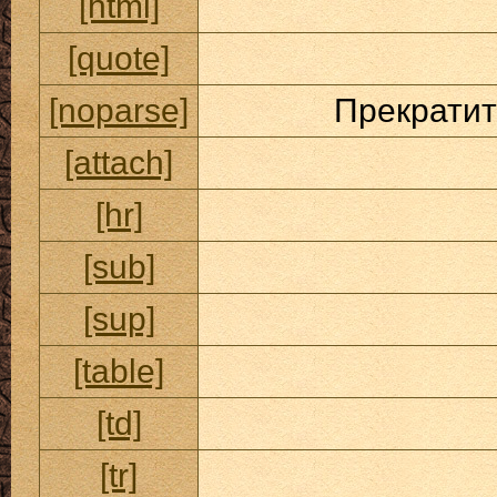
[html]
[quote]
[noparse]
Прекратит
[attach]
[hr]
[sub]
[sup]
[table]
[td]
[tr]