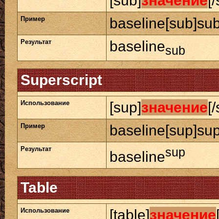
[sub]
значение
[
Пример
baseline[sub]sub
Результат
baseline
sub
Superscript
Использование
[sup]
значение
[
Пример
baseline[sup]sup
Результат
sup
baseline
Table
Использование
[table]
значение