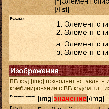
[*]Элемент спис
[/list]
Результат
Элемент спи
Элемент спи
Элемент спи
Элемент спи
Изображения
BB код [img] позволяет вставлять
комбинировании с BB кодом [url] 
Использование
[img]
значение
[/img]
Пример