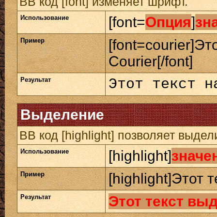
BB код [font] изменяет шрифт.
Использование
[font=
Опция
]
зн
Пример
[font=courier]Э
Courier[/font]
Результат
Этот текст н
Выделение
BB код [highlight] позволяет выдел
Использование
[highlight]
значе
Пример
[highlight]Этот 
Результат
Этот текст вы