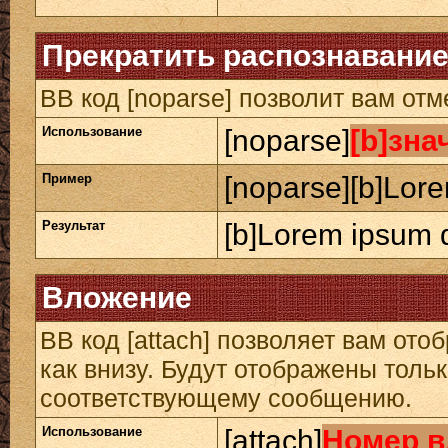
Прекратить распознавание
BB код [noparse] позволит вам от
Использование
[noparse]
[b]зна
Пример
[noparse][b]Lore
Результат
[b]Lorem ipsum d
Вложение
BB код [attach] позволяет вам от
как внизу. Будут отображены толь
соответствующему сообщению.
Использование
[attach]
Номер в