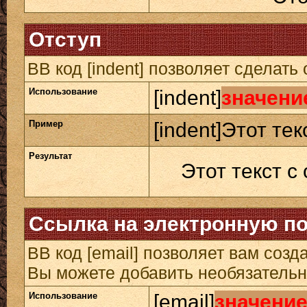
Отступ
BB код [indent] позволяет сделать 
Использование
[indent]
значени
Пример
[indent]Этот тек
Результат
Этот текст с
Ссылка на электронную п
BB код [email] позволяет вам созд
Вы можете добавить необязательн
Использование
[email]
значени