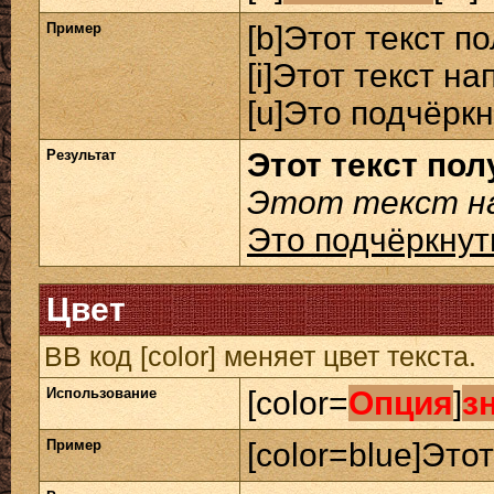
Пример
[b]Этот текст п
[i]Этот текст на
[u]Это подчёркн
Результат
Этот текст по
Этот текст на
Это подчёркнут
Цвет
BB код [color] меняет цвет текста.
Использование
[color=
Опция
]
з
Пример
[color=blue]Этот