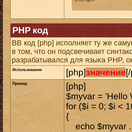
PHP код
BB код [php] исполняет ту же саму
в том, что он подсвечивает синтак
разрабатывался для языка PHP, он
Использование
[php]
значение
[
Пример
[php]
$myvar = 'Hello 
for ($
i = 0; $i < 
{
echo $myvar . 