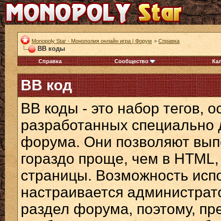
Monopoly Star - Монополия онлайн игра | Форум
>
Справка
BB коды
Справка
Сообщество
Ка
BB код
BB коды - это набор тегов, 
разработанных специально 
форума. Они позволяют вып
гораздо проще, чем в HTML,
страницы. Возможность исп
настраивается администрат
раздел форума, поэтому, пр