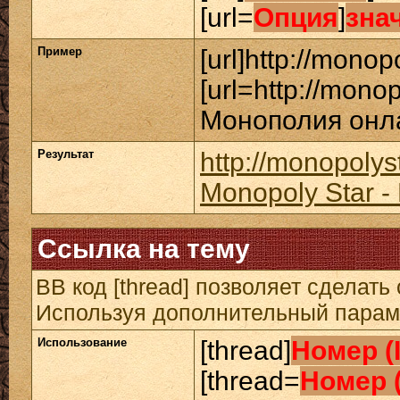
[url=
Опция
]
зна
Пример
[url]http://monopo
[url=http://mono
Монополия онлай
Результат
http://monopolys
Monopoly Star 
Ссылка на тему
BB код [thread] позволяет сделать 
Используя дополнительный параме
Использование
[thread]
Номер (
[thread=
Номер 