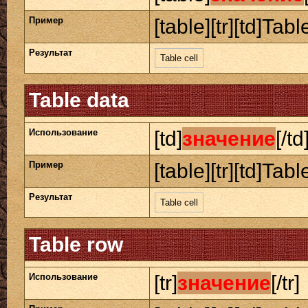
Пример
[table][tr][td]Table
Результат
Table cell
Table data
Использование
[td]
значение
[/td
Пример
[table][tr][td]Table
Результат
Table cell
Table row
Использование
[tr]
значение
[/tr]