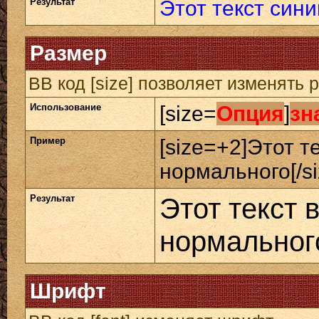
Результат
Этот текст сини
Размер
BB код [size] позволяет изменять
Использование
[size=
Опция
]
зн
Пример
[size=+2]Этот т
нормального[/si
Результат
Этот текст 
нормальног
Шрифт