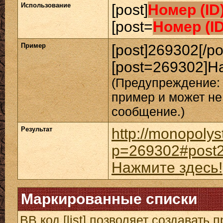
Использование
[post]
Номер (ID
[post=
Номер (I
Пример
[post]269302[/po
[post=269302]На
(Предупреждение: 
пример и может не
сообщение.)
Результат
http://monopolys
p=269302#post
Нажмите здесь!
Маркированные списки
BB код [list] позволяет создавать