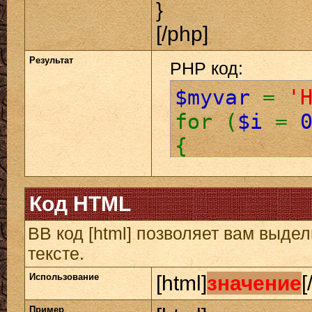
}
[/php]
Результат
PHP код:
$myvar
=
'
for (
$i
=
{
echo
$
}
Код HTML
BB код [html] позволяет вам выд
тексте.
Использование
[html]
значение
[
Пример