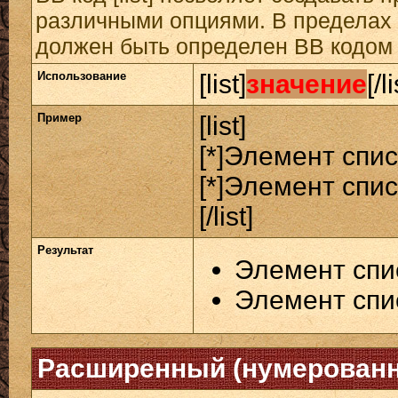
различными опциями. В пределах 
должен быть определен BB кодом [
Использование
[list]
значение
[/li
Пример
[list]
[*]Элемент спис
[*]Элемент спис
[/list]
Результат
Элемент спи
Элемент спи
Расширенный (нумерованн