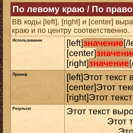
По левому краю / По право
BB коды [left], [right] и [center] 
краю и по центру соответственно.
Использование
[left]
значение
[/l
[center]
значени
[right]
значение
[
Пример
[left]Этот текст
[center]Этот те
[right]Этот текс
Результат
Этот текст выр
Этот 
Это