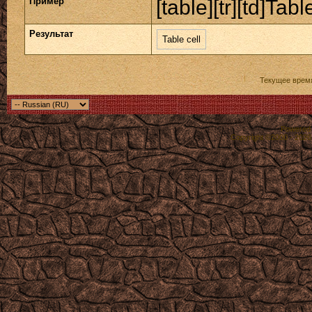
Пример
[table][tr][td]Table
Результат
Table cell
Текущее врем
Powered b
Copyright ©2000 - 2026,