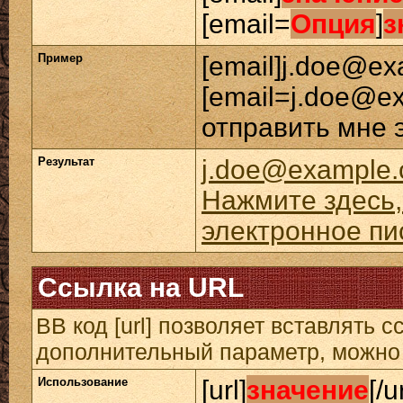
[email=
Опция
]
з
Пример
[email]j.doe@ex
[email=j.doe@e
отправить мне 
Результат
j.doe@example
Нажмите здесь,
электронное пи
Ссылка на URL
BB код [url] позволяет вставлять
дополнительный параметр, можно 
Использование
[url]
значение
[/u