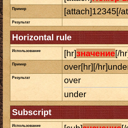
Пример
[attach]12345[/at
Результат
Horizontal rule
Использование
[hr]
значение
[/hr
Пример
over[hr][/hr]unde
Результат
over
under
Subscript
Использование