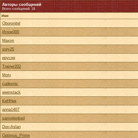
Авторы сообщений
Всего сообщений: 18
Имя
Oboronitel
Игрок000
Maxim
sory25
ирусяя
Trainer202
Moty
cudesnic
wwinstack
КиННик
anna1407
samoilenked
Don-Aslan
Optimus_Prime