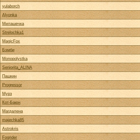
yulaborch
Alyonka
Милашечка
Strelochka1
MagicFox
Бэмби
Monopolystka
Seniorita_ALINA
Пашкин
Progressor
Мурз
Кот-Баюн
Магдалена
majechka85
Astrokris
Fogrider