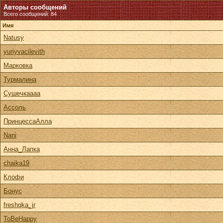
Авторы сообщений
Всего сообщений: 84
Имя
Natusy
yuriyvacilevith
Марковка
Турмалина
Сушечкаааа
Ассоль
ПринцессаАлла
Nani
Анна_Лапка
chaika19
Клофи
Бонус
freshqka_jr
ToBeHappy