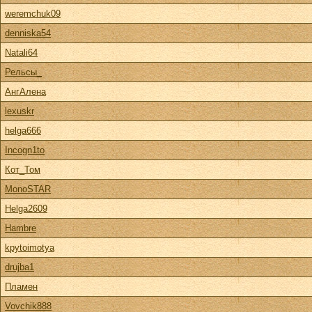
weremchuk09
denniska54
Natali64
Рельсы_
АнгАлена
lexuskr
helga666
Incogn1to
Кот_Том
MonoSTAR
Helga2609
Hambre
kpytoimotya
drujba1
Пламен
Vovchik888