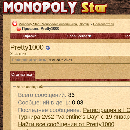
Monopoly Star - Монополия онлайн игра | Форум
>
Пользователи
Профиль Pretty1000
Справка
Сообщество
Ка
Pretty1000
Участник
Последняя активность:
26.01.2026
23:34
Статистика
Всего сообщений
Всего сообщений:
86
Сообщений в день:
0.03
Последнее сообщение:
Регистрация в I 
Турнира 2vs2 "Valentine's Day" с 19 янва
Найти все сообщения от Pretty1000