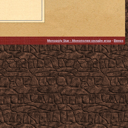
Monopoly Star - Монополия онлайн игра
-
Вверх