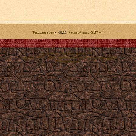
Текущее время:
08:16
. Часовой пояс GMT +4.
Powered by vBulletin® Version 3.8.7
Copyright ©2000 - 2026, vBulletin Solutions, Inc. Перевод:
zCarot
© Monopoly Star